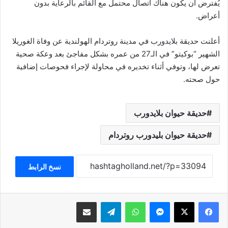
يُفترض أن يكون هناك اتصال محتمل مع القائم بالرعاية بدون
أعراض.
أعلنت حديقة بلايدورب في مدينة روتردام الهولندية عن وفاة الغوريلا
الشهير “بوكيتو” في الـ27 من عمره بشكل مفاجئ بعد وعكة صحية
تعرض لها، وتوفي أثناء تخديره في محاولة لإجراء فحوصات إضافية
حول صحته.
حديقة حيوان بلايدورب
حديقة حيوان بليدورب روتردام
نسخ الرابط
فيسبوك
‫X
ماسنجر
واتساب
تيلقرام
مشاركة عبر البريد