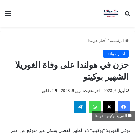
بحث عن
الق
الرئيسية
/
أخبار هولندا
أخبار هولندا
حزن في هولندا على وفاة الغوريلا
الشهير بوكيتو
أبريل 6, 2023
آخر تحديث: أبريل 6, 2023
2 دقائق
فيسبوك
‫X
واتساب
تيلقرام
الغوريلا بوكيتو - هولندا
توفي الغوريلا “بوكيتو” ذو الظهر الفضي بشكل غير متوقع عن عمر