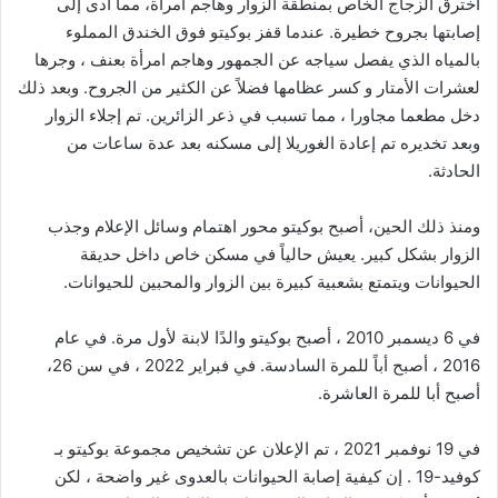
اخترق الزجاج الخاص بمنطقة الزوار وهاجم امرأة، مما أدى إلى
إصابتها بجروح خطيرة. عندما قفز بوكيتو فوق الخندق المملوء
بالمياه الذي يفصل سياجه عن الجمهور وهاجم امرأة بعنف ، وجرها
لعشرات الأمتار و كسر عظامها فضلاً عن الكثير من الجروح. وبعد ذلك
دخل مطعما مجاورا ، مما تسبب في ذعر الزائرين. تم إجلاء الزوار
وبعد تخديره تم إعادة الغوريلا إلى مسكنه بعد عدة ساعات من
الحادثة.
ومنذ ذلك الحين، أصبح بوكيتو محور اهتمام وسائل الإعلام وجذب
الزوار بشكل كبير. يعيش حالياً في مسكن خاص داخل حديقة
الحيوانات ويتمتع بشعبية كبيرة بين الزوار والمحبين للحيوانات.
في 6 ديسمبر 2010 ، أصبح بوكيتو والدًا لابنة لأول مرة. في عام
2016 ، أصبح أباً للمرة السادسة. في فبراير 2022 ، في سن 26،
أصبح أبا للمرة العاشرة.
في 19 نوفمبر 2021 ، تم الإعلان عن تشخيص مجموعة بوكيتو بـ
كوفيد-19 . إن كيفية إصابة الحيوانات بالعدوى غير واضحة ، لكن