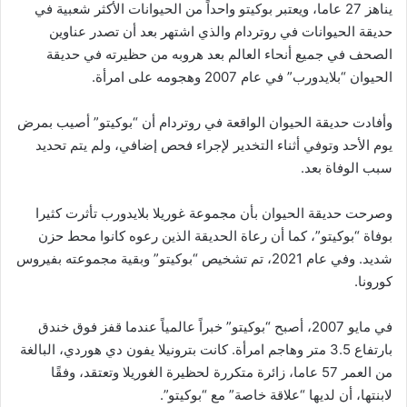
يناهز 27 عاما، ويعتبر بوكيتو واحداً من الحيوانات الأكثر شعبية في
حديقة الحيوانات في روتردام والذي اشتهر بعد أن تصدر عناوين
الصحف في جميع أنحاء العالم بعد هروبه من حظيرته في حديقة
الحيوان “بلايدورب” في عام 2007 وهجومه على امرأة.
وأفادت حديقة الحيوان الواقعة في روتردام أن “بوكيتو” أصيب بمرض
يوم الأحد وتوفي أثناء التخدير لإجراء فحص إضافي، ولم يتم تحديد
سبب الوفاة بعد.
وصرحت حديقة الحيوان بأن مجموعة غوريلا بلايدورب تأثرت كثيرا
بوفاة “بوكيتو”، كما أن رعاة الحديقة الذين رعوه كانوا محط حزن
شديد. وفي عام 2021، تم تشخيص “بوكيتو” وبقية مجموعته بفيروس
كورونا.
في مايو 2007، أصبح “بوكيتو” خبراً عالمياً عندما قفز فوق خندق
بارتفاع 3.5 متر وهاجم امرأة. كانت بترونيلا يفون دي هوردي، البالغة
من العمر 57 عاما، زائرة متكررة لحظيرة الغوريلا وتعتقد، وفقًا
لابنتها، أن لديها “علاقة خاصة” مع “بوكيتو”.