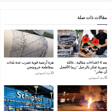
مقالات ذات صلة
بعد 4 اعتداءات متتالية.. عائلة
هزة أرضية قوية تضرب عدة بلدات
سورية تفكر بالرحيل “ربما الأفضل
بمقاطعة خرونينجن
أن نغادر”
منذ أسبوعين
منذ أسبوعين