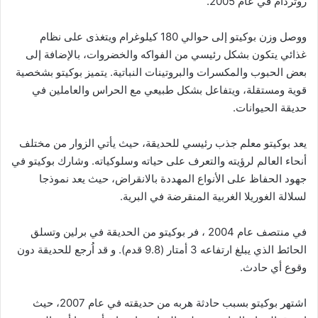
روتردام في عام 2005.
ووصل وزن بوكيتو إلى حوالي 180 كيلوغرام ويتغذى على نظام
غذائي يتكون بشكل رئيسي من الفواكه والخضروات، بالإضافة إلى
بعض الحبوب والمكسرات والبروتينات النباتية. يتميز بوكيتو بشخصية
قوية ومستقلة، ويتفاعل بشكل طبيعي مع الحراس والعاملين في
حديقة الحيوانات.
يعد بوكيتو معلم جذب رئيسي للحديقة، حيث يأتي الزوار من مختلف
أنحاء العالم لرؤيته والتعرف على حياته وسلوكياته. وشارك بوكيتو في
جهود الحفاظ على الأنواع المهددة بالانقراض، حيث يعد نموذجا
لسلالة الغوريلا الغربية المنقرضة في البرية.
في منتصف عام 2004 ، فر بوكيتو من الحديقة في برلين وتسلق
الحائط الذي يبلغ ارتفاعه 3 أمتار (9.8 قدم). و قد اُرجع للحديقة دون
وقوع أي حادث.
اشتهر بوكيتو بسبب حادثة هربه من حديقته في عام 2007، حيث