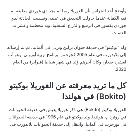
وأوضح أحد الحراس بأن الغوريلا ربما لم يجد دي هوردي مطيعة بما
فيه الكفاية عندما حاولت التحديق في عينيه. وتسببت الحادثة لدي
هوردي بكسور في الرسغ والذراع السفلية، ويد محطمة وعشرات
العضات.
ولد “بوكيتو” في حديقة حيوان برلين وتربى في ألمانيا، ثم تم إرساله
إلى بلايدورب في عام 2005 كجزء من برنامج تربية أوروبي. وهو أب
لعشرة صغار، وكان آخرهم وُلد في شهر شباط (فبراير) من العام
2022.
كل ما تريد معرفته عن الغوريلا بوكيتو
(Bokito) في هولندا
الغوريلا بوكيتو (Bokito) هي ذكر غوريلا يعيش في حديقة الحيوانات
في روتردام، هولندا. ولد بوكيتو في عام 1996 في حديقة الحيوانات
في بورجرت في ألمانيا، وانتقل إلى حديقة الحيوانات بلايدورب في