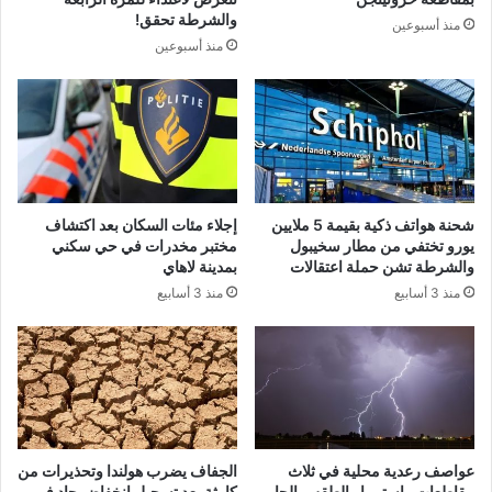
والشرطة تحقق!
منذ أسبوعين
منذ أسبوعين
شحنة هواتف ذكية بقيمة 5 ملايين
إجلاء مئات السكان بعد اكتشاف
يورو تختفي من مطار سخيبول
مختبر مخدرات في حي سكني
والشرطة تشن حملة اعتقالات
بمدينة لاهاي
منذ 3 أسابيع
منذ 3 أسابيع
عواصف رعدية محلية في ثلاث
الجفاف يضرب هولندا وتحذيرات من
مقاطعات واستمرار الطقس الحار
كارثة بعد تسجيل انخفاض حاد في