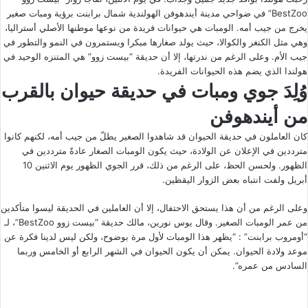
BestZoo” في ضواحي مدينة أيندهوفن الهولندية شمال برابنت برؤية ومبات صغير
يخرج من جيب أمه. الومبات هي حيوانات فريدة من نوعها موطنها الأصلي أستراليا،
وهي مثل الكنغر والكوالا، حيث يولد صغارها مبكرا ويستمرون في النمو والتطور في
جيب الأم. وعلى الرغم من ندرتها، إلا أن حديقة “بيست زوو” هي المتنزه الوحيد في
هولندا الذي يضم هذه الحيوانات الفريدة.
وُلِدَ جوي ومبات في حديقة حيوان بالقرب
من أيندهوفن
كان العاملون في حديقة الحيوان قد شاهدوا الصغير يطلّ من جيب أمه، لكنهم كانوا
مترددين في الإعلان عن الولادة، حيث يكون الومبات الصغار عادةً مترددين في
الظهور. ولحسن الحظ، على الرغم من ذلك، قرر الجوي الظهور يوم الاثنين 10
أبريل ولفت انتباه بعض الزوار اليقظين.
وعلى الرغم من أن هذا يستحق الاحتفال، إلا أن العاملين في الحديقة ليسوا متأكدين
من عمر الومبات الصغير. وقال يوس نورين، مالك حديقة “بيست زوو BestZoo”، لـ
“أومروب برابنت” : “يظهر هذا الومبات لأول مرة بوضوح، ولكن ليس لدينا فكرة عن
موعد ولادة الحيوان. يمكن أن يكون الحيوان في الشهر الرابع أو الخامس وربما
السادس من عمره”.