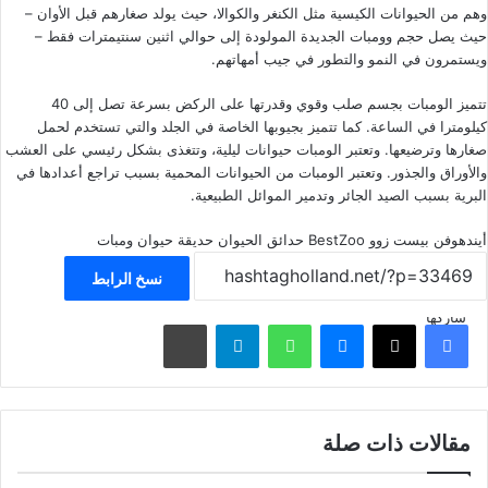
وهم من الحيوانات الكيسية مثل الكنغر والكوالا، حيث يولد صغارهم قبل الأوان –
حيث يصل حجم وومبات الجديدة المولودة إلى حوالي اثنين سنتيمترات فقط –
ويستمرون في النمو والتطور في جيب أمهاتهم.
تتميز الومبات بجسم صلب وقوي وقدرتها على الركض بسرعة تصل إلى 40
كيلومترا في الساعة. كما تتميز بجيوبها الخاصة في الجلد والتي تستخدم لحمل
صغارها وترضيعها. وتعتبر الومبات حيوانات ليلية، وتتغذى بشكل رئيسي على العشب
والأوراق والجذور. وتعتبر الومبات من الحيوانات المحمية بسبب تراجع أعدادها في
البرية بسبب الصيد الجائر وتدمير الموائل الطبيعية.
أيندهوفن
بيست زوو BestZoo
حدائق الحيوان
حديقة حيوان
ومبات
نسخ الرابط
شاركها
فيسبوك
‫X
ماسنجر
واتساب
تيلقرام
مشاركة عبر البريد
مقالات ذات صلة