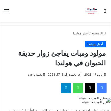
بحث عن
الق
الرئيسية
/
أخبار هولندا
أخبار هولندا
مولود ومبات يفاجئ زوار حديقة
الحيوان في هولندا
أبريل 17, 2023
آخر تحديث: أبريل 17, 2023
دقيقة واحدة
فيسبوك
‫X
واتساب
تيلقرام
صغير الومبت - هولندا
رحبت هولندا بوافد جديد جميل وجذاب. في يوم الاثنين، تفاجأ زوار “بيست زوو