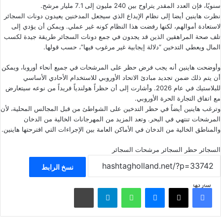
سنويًا، فإن العدد المقدر يتراوح بين 240 مليون إلى 7.1 مليار مرشح.
نظرت هاينين أيضا إلى نظام الإيداع الذي سيجعل المدخنين يعيدون دونات السجائر
لاستعادة أموالهم، لكنها رفضت هذا النظام كونه غير عملي. ويمكن أن يؤدي إلى
تلف صحة المراهقين الذين قد يجدون في جمع دونات السجائر طريقة جيدة لكسب
المال ويعطي التدخين “دلالة إيجابية غير مرغوب فيها”، حسب قولها.
وأوضحت هاينين أنه يجب فرض حظر على المرشحات في جميع أنحاء أوروبا، ويمكن
أن يتم ذلك ضمن تجديد مبادئ الاتحاد الأوروبي للاستخدام الأحادي الأساسي
للبلاستيك في عام 2026. وأشارت إلى أن حظراً هولندياً فريداً من نوعه سيتعارض
مع اتفاق التجارة الحرة الأوروبي.
وترغب هاينين أيضاً في حظر التدخين على الشواطئ من قبل المجالس المحلية، لأن
المرشحات تنتهي في البحر. وتعد المزيد من المهرجانات الخالية من الدخان
والمناطق الخالية من الدخان في الأماكن العامة بين الإجراءات التي اقترحتها هاينين.
السجائر
حظر السجائر
مرشحات السجائر
نسخ الرابط
شاركها
فيسبوك
‫X
ماسنجر
واتساب
تيلقرام
مشاركة عبر البريد