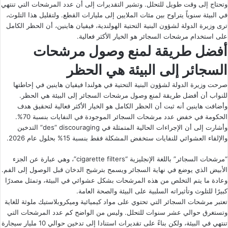
وتحتاج إلى وقت طويل للتحلل. وتشير التقديرات إلى أن عدد المرشحات التي تنتهي
في البيئة سنوياً يتراوح بين مئات الملايين إلى مليارات القطع. ولتقليل هذا التلوث،
ترى وزيرة الدولة لشؤون البنية التحتية الهولندية، فيفيان هاينين، أن الحظر الكامل
على استخدام مرشحات السجائر هو الخيار الأكثر فعالية.
أفضل طريقة لمنع وصول مرشحات
السجائر إلى البيئة هي الحظر
صرحت وزيرة الدولة لشؤون البنية التحتية في هولندا فيفيان هاينين في إحاطتها
للنواب أن أفضل طريقة لمنع وصول مرشحات السجائر إلى البيئة هي الحظر.
وأضافت هاينين أنه ثبت أن الحظر الكامل هو الخيار الأكثر فعالية لتحقيق هدف
الحكومة في خفض عدد مرشحات السجائر الموجودة في النفايات بنسبة 70%.
وأشارت إلى أن الإجراءات الحالية المتمثلة في des” discouraging” التدخين
والإلقاء العشوائي للنفايات ستخفض المشكلة فقط بنسبة 15% بحلول عام 2026.
“مرشحات السجائر” باللغة الإنجليزية “cigarette filters”، وهي عبارة عن الجزء
الأبيض الذي يوضع في نهاية السجائر ويسمح بترشيح الدخان قبل الوصول إلى الفم.
وعادة ما يتم التخلص من هذه المرشحات بشكل عشوائي في البيئة، وتمثل مصدرًا
كبيرًا للتلوث وتأثيراته السلبية على البيئة والصحة العامة.
تعتبر مرشحات السجائر التي تحتوي على مواد كيميائية وميكروبلاستيك ملوثة للغاية
وتستغرق حوالي عشر سنوات للتحلل. وليس من الواضح كم عدد المرشحات التي
تنتهي في البيئة، ولكن بناءً على تقديرات استنادا إلى تدخين حوالي 10 مليار سيجارة