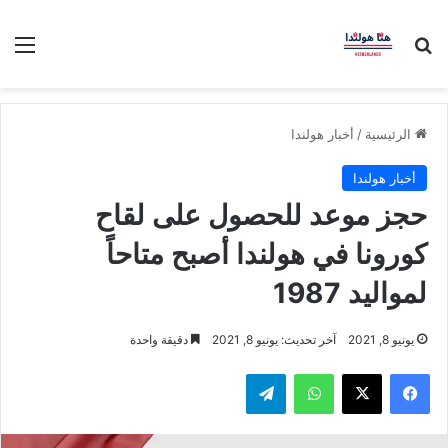
بحث عن
الق
الرئيسية
/
أخبار هولندا
أخبار هولندا
حجز موعد للحصول على لقاح
كورونا في هولندا أصبح متاحاً
لمواليد 1987
يونيو 8, 2021
آخر تحديث: يونيو 8, 2021
دقيقة واحدة
فيسبوك
‫X
واتساب
تيلقرام