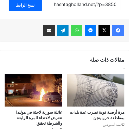
نسخ الرابط
فيسبوك
‫X
ماسنجر
واتساب
تيلقرام
مشاركة عبر البريد
مقالات ذات صلة
هزة أرضية قوية تضرب عدة بلدات
عائلة سورية لاجئة في هولندا
بمقاطعة خرونينجن
تتعرض لاعتداء للمرة الرابعة
والشرطة تحقق!
منذ أسبوعين