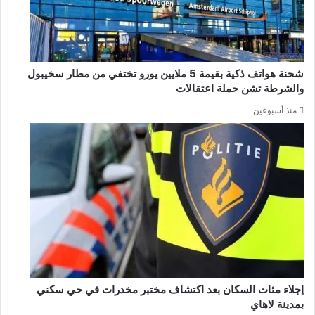
شحنة هواتف ذكية بقيمة 5 ملايين يورو تختفي من مطار سخيبول
والشرطة تشن حملة اعتقالات
منذ أسبوعين
إجلاء مئات السكان بعد اكتشاف مختبر مخدرات في حي سكني
بمدينة لاهاي