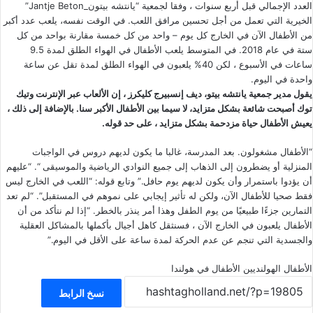
العدد الإجمالي قبل أربع سنوات ، وفقا لجمعية “يانتشه بيتون_Jantje Beton”
الخيرية التي تعمل من أجل تحسين مرافق اللعب. في الوقت نفسه، يلعب عدد أكبر
من الأطفال الآن في الخارج كل يوم – واحد من كل خمسة مقارنة بواحد من كل
ستة في عام 2018. في المتوسط يلعب الأطفال في الهواء الطلق لمدة 9.5
ساعات في الأسبوع ، لكن 40% يلعبون في الهواء الطلق لمدة تقل عن ساعة
واحدة في اليوم.
يقول مدير جمعية يانتشه بيتو، ديف إنسبيرج كليكرز ، إن الألعاب عبر الإنترنت وتيك
توك أصبحت شائعة بشكل متزايد، لا سيما بين الأطفال الأكبر سنا. بالإضافة إلى ذلك ،
يعيش الأطفال حياة مزدحمة بشكل متزايد ، على حد قوله.
“الأطفال مشغولون. بعد المدرسة، غالبا ما يكون لديهم دروس في الواجبات
المنزلية أو يضطرون إلى الذهاب إلى جميع النوادي الرياضية والموسيقى “. “عليهم
أن يؤدوا باستمرار وأن يكون لديهم يوم حافل.” وتابع قوله: “اللعب في الخارج ليس
فقط صحيا للأطفال الآن، ولكن له تأثير إيجابي على نموهم في المستقبل”. “لم تعد
التمارين جزءًا طبيعيًا من يوم الطفل وهذا أمر ينذر بالخطر. “إذا لم نتأكد من أن
الأطفال يلعبون في الخارج الآن ، فسنثقل كاهل أجيال بأكملها بالمشاكل العقلية
والجسدية التي تنجم عن عدم الحركة لمدة
ساعة
على الأقل في اليوم.”
الأطفال الهولنديين
الأطفال في هولندا
نسخ الرابط