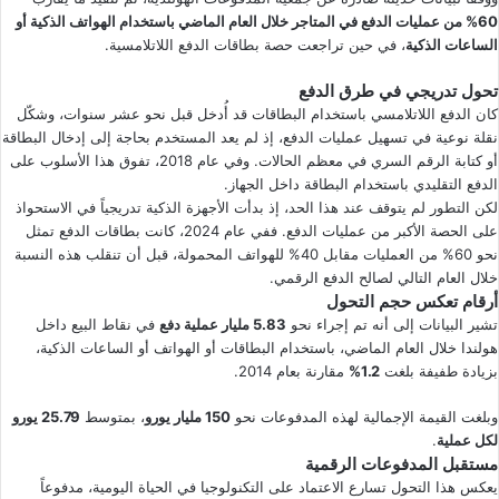
60% من عمليات الدفع في المتاجر خلال العام الماضي باستخدام الهواتف الذكية أو
الساعات الذكية
، في حين تراجعت حصة بطاقات الدفع اللاتلامسية.
تحول تدريجي في طرق الدفع
كان الدفع اللاتلامسي باستخدام البطاقات قد أُدخل قبل نحو عشر سنوات، وشكّل
نقلة نوعية في تسهيل عمليات الدفع، إذ لم يعد المستخدم بحاجة إلى إدخال البطاقة
أو كتابة الرقم السري في معظم الحالات. وفي عام 2018، تفوق هذا الأسلوب على
الدفع التقليدي باستخدام البطاقة داخل الجهاز.
لكن التطور لم يتوقف عند هذا الحد، إذ بدأت الأجهزة الذكية تدريجياً في الاستحواذ
على الحصة الأكبر من عمليات الدفع. ففي عام 2024، كانت بطاقات الدفع تمثل
نحو 60% من العمليات مقابل 40% للهواتف المحمولة، قبل أن تنقلب هذه النسبة
خلال العام التالي لصالح الدفع الرقمي.
أرقام تعكس حجم التحول
تشير البيانات إلى أنه تم إجراء نحو
5.83 مليار عملية دفع
في نقاط البيع داخل
هولندا خلال العام الماضي، باستخدام البطاقات أو الهواتف أو الساعات الذكية،
بزيادة طفيفة بلغت
1.2%
مقارنة بعام 2014.
وبلغت القيمة الإجمالية لهذه المدفوعات نحو
150 مليار يورو
، بمتوسط
25.79 يورو
لكل عملية
.
مستقبل المدفوعات الرقمية
يعكس هذا التحول تسارع الاعتماد على التكنولوجيا في الحياة اليومية، مدفوعاً