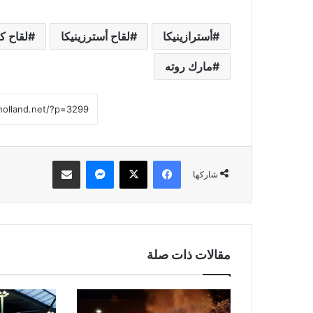
أسترازينيكا
لقاح أسترزينيكا
لقاح كو
مارك روته
فيسبوك
‫X
ماسنجر
مشاركة عبر البريد
شاركها
مقالات ذات صلة