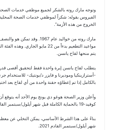
وتوجه مارك روته بالشكر لجميع موظفي خدمات الصحة
الفيروس بقوله: شكراً لموظفي خدمات الصحة المحلية
الخروج من هذه الأزمة”.
مارك روته من خواليد عام 1967.
مواعيد التطعيم بدءاً من 22 مايو 
يتم منحها لقاح يانسن.
يتطلب لقاح يانسن إبرة واحدة فقط لتحقيق أقصى قدر من 
-أسترازينكيا وموديرنا و فايزر د/بونتيك- للاستخدام ج
بالكامل إذا تم إعطاؤه حقنة واحدة من أي لقاح بعد اختب
وأعلن وزير الصحة هوغو دي يونج يوم الأحد أنه يتوقع أن
كوفيد-19 بالحماية الكاملة قبل شهر أيلول/سبتمبر القادم.
بناءً على هذا الشرط الأساسي، يمكن التخلي عن معظم 
شهر أيلول/سبتمبر القادم 2021.