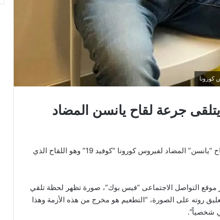
 كورونا
يتلقى جرعة لقاح يانسن المضاد
تلقى رئيس الوزراء الهولندي، مارك روته، جرعة من لقاح “يانسن” المضاد لفيروس كورونا “كوفيد 19” وهو اللقاح الذي
ر موقع التواصل الاجتماعى “فيس بوك”، صورة تظهر لحظة تلقي
عليق روته على الصورة، “التطعيم هو مخرج من هذه الأزمة وهذا
 شخصياً”.