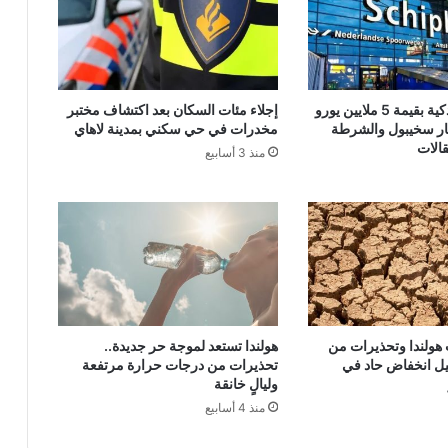
شحنة هواتف ذكية بقيمة 5 ملايين يورو
إجلاء مئات السكان بعد اكتشاف مختبر
ر سخيبول والشرطة
مخدرات في حي سكني بمدينة لاهاي
الات
منذ 3 أسابيع
ولندا وتحذيرات من
هولندا تستعد لموجة حر جديدة..
يل انخفاض حاد في
تحذيرات من درجات حرارة مرتفعة
وليالٍ خانقة
منذ 4 أسابيع