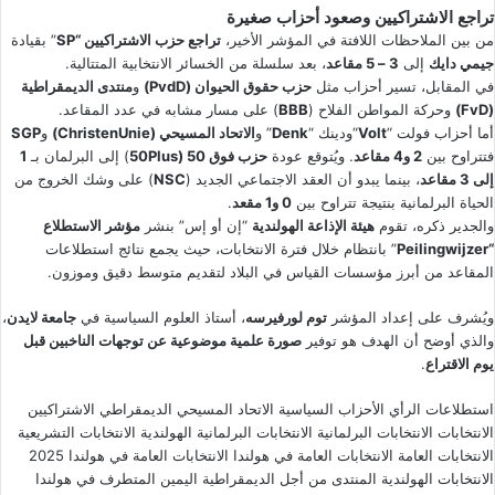
تراجع الاشتراكيين وصعود أحزاب صغيرة
من بين الملاحظات اللافتة في المؤشر الأخير،
تراجع حزب الاشتراكيين “SP
” بقيادة
جيمي دايك
إلى
3 – 5 مقاعد
، بعد سلسلة من الخسائر الانتخابية المتتالية.
في المقابل، تسير أحزاب مثل
حزب حقوق الحيوان (PvdD)
و
منتدى الديمقراطية
(FvD)
وحركة المواطن الفلاح (
BBB
) على مسار مشابه في عدد المقاعد.
أما أحزاب فولت “
Volt
“ودينك “
Denk
” و
الاتحاد المسيحي (ChristenUnie)
و
SGP
فتتراوح بين
2 و4 مقاعد
. ويُتوقع عودة
حزب فوق 50 (50Plus
) إلى البرلمان بـ
1
إلى 3 مقاعد
، بينما يبدو أن العقد الاجتماعي الجديد (
NSC
) على وشك الخروج من
الحياة البرلمانية بنتيجة تتراوح بين
0 و1 مقعد
.
والجدير ذكره، تقوم
هيئة الإذاعة الهولندية
“إن أو إس” بنشر
مؤشر الاستطلاع
“Peilingwijzer
” بانتظام خلال فترة الانتخابات، حيث يجمع نتائج استطلاعات
المقاعد من أبرز مؤسسات القياس في البلاد لتقديم متوسط دقيق وموزون.
ويُشرف على إعداد المؤشر
توم لورفيرسه
، أستاذ العلوم السياسية في
جامعة لايدن
،
والذي أوضح أن الهدف هو توفير
صورة علمية موضوعية عن توجهات الناخبين قبل
يوم الاقتراع
.
استطلاعات الرأي
الأحزاب السياسية
الاتحاد المسيحي الديمقراطي
الاشتراكيين
الانتخابات
الانتخابات البرلمانية
الانتخابات البرلمانية الهولندية
الانتخابات التشريعية
الانتخابات العامة
الانتخابات العامة في هولندا
الانتخابات العامة في هولندا 2025
الانتخابات الهولندية
المنتدى من أجل الديمقراطية
اليمين المتطرف في هولندا