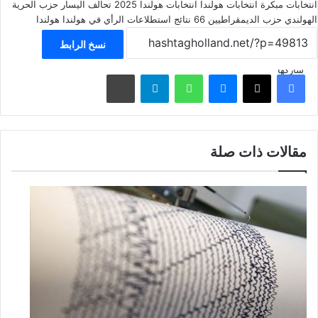
انتخابات مبكرة
انتخابات هولندا
انتخابات هولندا 2025
تحالف اليسار
حزب الحرية
الهولندي
حزب الديمقراطيين 66
نتائج استطلاعات الرأي في هولندا
هولندا
نسخ الرابط
شاركها
فيسبوك
‫X
ماسنجر
واتساب
تيلقرام
مشاركة عبر البريد
مقالات ذات صلة