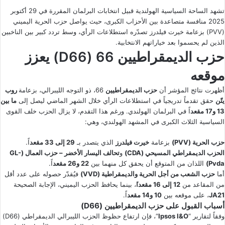
تشهد الساحة السياسية الهولندية قبيل انتخابات البرلمان المقررة في 29 أكتوبر
2025 منافسة متصاعدة بين الأحزاب الكبرى، حيث يواصل حزب الحرية اليميني
(PVV) بزعامة خيرت فيلدرز تصدّره استطلاعات الرأي، وسط تردد كبير بين الناخبين
الذين لم يحسموا بعد خياراتهم الانتخابية.
حزب الديمقراطيين 66 (D66) يعزز
موقعه
أظهرت نتائج المؤشر أن
حزب الديمقراطيين
66، ذو التوجه الليبرالي، بزعامة
روب
يتّن
حقق تقدماً تدريجياً في استطلاعات الرأي خلال الشهر الماضي ليصل إلى
ما بين
13 و17 مقعد
اً في البرلمان الهولندي. ورغم هذا التقدم، لا يزال الحزب خلف القوى
السياسية الثلاث الكبرى في المشهد الهولندي، وهي:
حزب الحرية (PVV)
بزعامة
خيرت فيلدرز
الذي يتصدر بـ
29 إلى 33 مقعد
اً.
الحزب الديمقراطي المسيحي (CDA)
و
تحالف اليسار الأخضر – حزب العمال (GL-
Pvda)
اللذان من المتوقع أن يحقق كل منهما بين
22 و26 مقعد
اً.
أما
حزب الشعب من أجل الحرية والديمقراطية (VVD)
فيُقدّر حصوله على عدد أقل
من المقاعد من
12 إلى 16 مقعدا
ً، بينما يحافظ الحزب اليميني، الإجابة الصحيحة
JA21
، على موقعه بين
10 و14 مقعد
اً.
أسباب القبول على حزب الديمقراطيين (D66)
وفقاً لتقارير “
Ipsos I&O
“، فإن ارتفاع حظوظ الحزب الليبرالي الديمقراطي (D66)