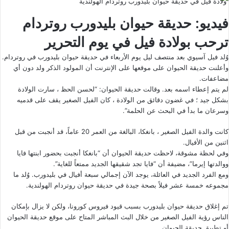
ولادة فيل في حديقة حيوان بليدورب روتردام الهولندية
فيديو: حديقة حيوان بليدورب روتردام
ترحب بولادة فيل في يوم التحرير
وُلد فيل آسيوي بعد منتصف ليل يوم الأربعاء في حديقة حيوان بليدورب في روتردام.
وأعلنت حديقة الحيوان على موقعها على الإنترنت أن المولود الذكر ولد دون أي
مضاعفات.
لم يتم إعطاء اسمه بعد. وقالت حديقة الحيوان: “لحسن الحظ ، سارت الولادة
بشكل جيد ؛ في غضون دقائق من الولادة ، كان الفيل الصغير يقف على قدميه
وسرعان ما بدأ في البحث عن الحلمة”.
كانت والدة الفيل الصغير ، بانغكا، البالغة من العمر 20 عاماً، قد أنجبت من قبل
اثنين من الأفيال.
وفي لحظة مشوقة، لاحظت حديقة الحيوان أن “بانغكا أنجبت بحضور ابنتها فايا
ووالدتها إيرما”، مضيفة أن “فايا تجد شقيقها الجديد ممتعاً للغاية”.
ومع الفرد الجديد في العائلة، يوجد الآن إجمالي سبعة أفيال في بليدورب. وُلد ما
مجموعه خمسة عشر فيلاً بصحة جيدة في حديقة حيوان روتردام الهولندية.
تم إغلاق حديقة حيوان بليدورب بسبب قيود فيروس كورونا، ولكن لا يزال بإمكان
الناس رؤية الفيل الصغير من خلال البث المباشر المتاح على موقع حديقة الحيوان
أو تطبيق حديقة الحيوان.