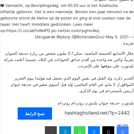
🐘 Vannacht, op Bevrijdingsdag, om 00.03 uur is het Aziatische
olifantje geboren. Het is een mannetje. Binnen een paar minuten na de
geboorte stond de kleine op de poten en ging al snel zoeken naar de
tepel. Het heeft inmiddels gedronken. Lees meer
op:
https://t.co/JatPoRelPD
pic.twitter.com/rpgHo4lixj
May 5, 2021
— Diergaarde Blijdorp (@RotterdamZoo)
تغريدة
خلال الأسابيع الخمسة الماضية، تمكن 3.7 مليون شخص من زيارة حديقة الحيوان
تقريباً، والتي تعد واحدة من أقدم حدائق الحيوانات في البلاد، حسبما أعلنت شركة
بليدورب على موقعها على الإنترنت.
الجدير ذكره، ولد الفيل في نفس اليوم الذي تحتفل فيه هولندا بيوم التحرير
الموافق ل 5 مايو. في العام الماضي، وُلد فيل آسيوي صغير في حديقة حيوان
أرتيس بأمستردام في يوم الذكرى.
بليدورب
حديقة حيوان بليدورب روتردام
روتردام
نسخ الرابط
شاركها
فيسبوك
‫X
ماسنجر
واتساب
تيلقرام
مشاركة عبر البريد