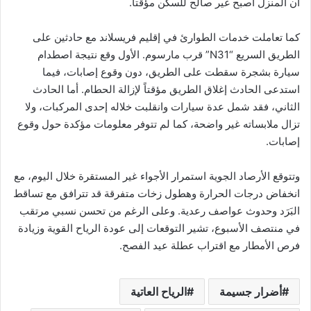
أن المنزل أصبح غير صالح للسكن مؤقتاً.
كما تعاملت خدمات الطوارئ في إقليم فريسلاند مع حادثين على
الطريق السريع “N31” قرب مارسوم. الأول وقع نتيجة اصطدام
سيارة بشجرة سقطت على الطريق، دون وقوع إصابات، فيما
استدعى الحادث إغلاق الطريق مؤقتاً لإزالة الحطام. أما الحادث
الثاني، فقد شمل عدة سيارات وانقلبت خلاله إحدى المركبات، ولا
تزال ملابساته غير واضحة، كما لم تتوفر معلومات مؤكدة حول وقوع
إصابات.
وتتوقع الأرصاد الجوية استمرار الأجواء غير المستقرة خلال اليوم، مع
انخفاض درجات الحرارة وهطول زخات متفرقة قد تترافق مع تساقط
البَرَد وحدوث عواصف رعدية. وعلى الرغم من تحسن نسبي مرتقب
في منتصف الأسبوع، تشير التوقعات إلى عودة الرياح القوية وزيادة
فرص الأمطار مع اقتراب عطلة عيد الفصح.
أضرار جسيمة
الرياح العاتية