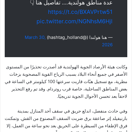
عدة مناطق هولندية…. تفاصيل هنا 👇
https://t.co/BXAVPrtw51
pic.twitter.com/NGNhsM6Hjl
— هنا هولندا (@hashtag_holland)
March 30,
2026
وكانت هيئة الأرصاد الجوية الهولندية قد أصدرت تحذيرًا من المستوى
الأصفر في جميع أنحاء البلاد بسبب الرياح القوية المصحوبة بزخات
مطرية، مع تسجيل هبّات قاربت سرعتها 100 كيلومتر في الساعة في
بعض المناطق الساحلية، خاصة قرب روتردام. وقد تم رفع التحذير
لاحقاً بعد تحسن الأحوال الجوية تدريجيًا.
وفي حادث منفصل، اندلع حريق في سقف أحد المنازل بمدينة
بارنيفيلد إثر صاعقة برق ضربت السقف المصنوع من القش. وتمكنت
فرق الإطفاء من السيطرة على الحريق بعد نحو ساعة من العمل، إلا