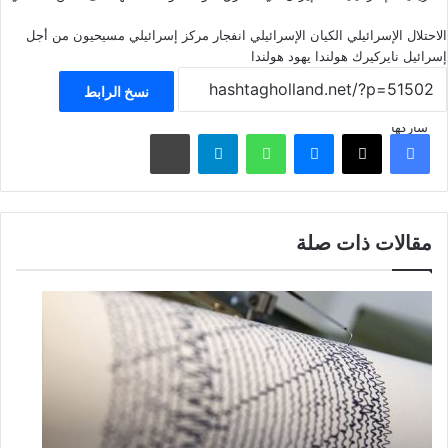
الاحتلال الإسرائيلي
الكيان الإسرائيلي
انفجار
مركز إسرائيلي
مسيحيون من أجل
إسرائيل
نايركيرك
هولندا
يهود هولندا
نسخ الرابط
شاركها
فيسبوك
‫X
ماسنجر
واتساب
تيلقرام
مشاركة عبر البريد
مقالات ذات صلة