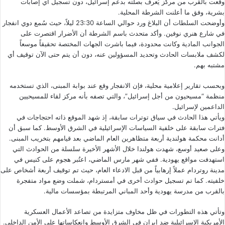
وقعت بالقرب من مركز يُعرف بصلته بدعم إسرائيل، دون تسجيل أي إصابات
بشرية، وفق ما أعلنت الشرطة المحلية.
وأوضحت السلطات أن البلاغ ورد حوالي الساعة 23:30 ليلاً، حيث سُمع دوي انفجار
في شارع هنري نوفين. وأكد متحدث باسم الشرطة أن الأضرار اقتصرت على
الجوانب المادية وكانت محدودة، فيما باشرت الجهات المختصة تحقيقاً موسعاً
لكشف ملابسات الحادث وتحديد المسؤولين عنه، دون أن يتم حتى الآن توقيف أي
مشتبه بهم.
وبحسب تقارير إعلامية محلية، فإن الانفجار وقع عند بوابة المبنى، الذي تستخدمه
منظمة “مسيحيون من أجل إسرائيل”، والتي تصفه بأنه مركز لقاء للمسيحيين
الداعمين لإسرائيل.
ويأتي هذا الحادث في سياق توترات سابقة، إذ شهد الموقع ذاته احتجاجات في
فترات سابقة على خلفية السياسات الإسرائيلية في الشرق الأوسط. كما سبق أن
أدانت محكمة هولندية أربعة متظاهرين العام الماضي بعد قيامهم بتخريب المبنى.
وعلى صعيد أوسع، شهدت هولندا خلال الأشهر الأخيرة سلسلة من الحوادث التي
استهدفت مواقع يهودية. ففي شهر مارس الماضي، اعتُبر هجوم على كنيس في
مدينة روتردام عملاً إرهابياً من قبل الادعاء العام، حيث تم توقيف أربعة أشخاص على
خلفيته. كما تم تسجيل
حوادث أخرى في أمستردام
، شملت وضع مواد متفجرة
بالقرب من مدرسة يهودية وأحد المباني المرتبطة بمؤسسات مالية.
وتأتي هذه التطورات في ظل مخاوف متزايدة من تصاعد الأعمال العسكرية
الأمريكية الإسرائيلية ضد إيران في الشرق الأوسط وانعكاساتها على الأمن الداخلي.