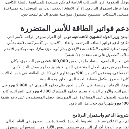
ووفقًا للحكومة، فإن الشركات الخاصة لم تكن مستعدة للمساهمة بالمبلغ الكافي،
مما عرقل استمرار البرنامج. إلا أن الاتفاق الجديد، الذي تم التوصل إليه بمساعدة
مشغلي الشبكات، سيسمح للصندوق بمواصلة تقديم الدعم للمحتاجين.
دعم فواتير الطاقة للأسر المتضررة
أوضح
وزير الدولة للشؤون الاجتماعية، نوبل
، أن القرار سيوفر الراحة للأسر التي
تكافح لدفع فواتير الطاقة المرتفعة. وأضاف:
“العديد من الأسر كانت قلقة بشأن
كيفية تغطية تكاليف الطاقة. هذا الإعلان يمثل لهم خبرًا سارًا، حيث يمكنهم التقدم
بطلب للحصول على المساعدة هذا العام”
.
في العام الماضي، استفاد ما يقرب من
100,000 شخص
من الصندوق، وكان
معظمهم من ذوي الدخل المنخفض، الذين لا يتجاوز دخلهم ضعف الحد الأدنى
الاجتماعي، وينفقون أكثر من
10% من دخلهم
على تكاليف الطاقة. في هذه الحالات،
كان الصندوق يتكفل بتغطية الجزء الذي يتجاوز هذه النسبة.
ووفقا للأرقام الرسمية، فإن الأفراد الذين يقل دخلهم الشهري عن
2,980 يورو
قبل
الضرائب، والأزواج الذين لا يتجاوز دخلهم المشترك
4,180 يورو
قبل الضرائب، كانوا
مؤهلين للحصول على المساعدة. في المتوسط، حصل المستفيدون على دعم بقيمة
100 يورو شهريا
من خلال هذا البرنامج.
شروط الدعم واستمرار البرنامج
لم يتم الإعلان بعد عن الشروط الجديدة للاستفادة من الصندوق في العام الحالي،
لكن وزير الدولة أكد أن البرنامج سيستمر بنفس الآلية. ومن المتوقع أن تستغرق