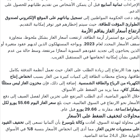
الإجراءات
ثمانية أسابيع
قبل أن يتمكن الأشخاص من تقديم طلباتهم للحصول على
الدعم.
وقد دعت الحكومة المواطنين إلى
تسجيل بياناتهم على الموقع الإلكتروني لصندوق
الطوارئ المؤقت للطاقة
، حيث سيتم إخطارهم فور توفر إمكانية التقديم.
ارتفاع أسعار الغاز يفاقم الأزمة
بالتزامن مع استمرار أزمة الطاقة، ارتفعت أسعار الغاز بشكل ملحوظ، متجاوزة
سقف الأسعار المحدد لعام
2023
. ويواجه المستهلكون الذين لديهم عقود متغيرة أو
الذين يحتاجون إلى تجديد عقودهم السنوية أسعارًا مرتفعة، وسط حالة من عدم
اليقين بشأن إمكانية انخفاضها في المستقبل القريب.
يعود هذا الارتفاع إلى زيادة الطلب على الغاز، حيث تعمل أنظمة التدفئة بكامل
طاقتها، وتحتاج محطات الطاقة إلى كميات كبيرة من الغاز بسبب
انخفاض إنتاج
الكهرباء من الرياح والطاقة الشمسية
. إضافة إلى ذلك، فإن
مخزون الغاز ليس ممتلئًا
بشكل كافٍ
، مما يزيد من الضغط على الأسواق.
خلال الأشهر الماضية، أدى الطلب المرتفع على تخزين الغاز لفصل الصيف إلى دفع
الأسعار نحو الارتفاع في السوق العالمية، حيث بلغ
سعر الغاز اليوم 55.66 يورو لكل
ميغاواط/ساعة
، مقارنة بـ
29.66 يورو
قبل عام.
محاولات لتخفيف الضغط على الأسعار
في محاولة لتهدئة السوق، أفادت
وكالة بلومبرغ
بأن ألمانيا تسعى إلى
تخفيف القيود
على مستويات تخزين الغاز
، مما أدى إلى انخفاض الأسعار بنسبة
8%
في الأسواق
الدولية خلال الـ24 ساعة الماضية.