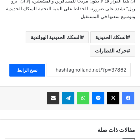
أن هذا القرار قد لا يكون مريحا للمسافرين والمشغلين، إلا أن “برو
ريل” تشدد على ضرورته للحفاظ على البنية التحتية للسكك الحديدية
وتوسيع سعتها في المستقبل.
السكك الحديدية
السكك الحديدية الهولندية
حركة القطارات
نسخ الرابط
فيسبوك
‫X
ماسنجر
واتساب
تيلقرام
مشاركة عبر البريد
مقالات ذات صلة