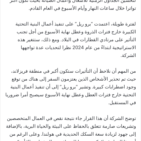
لتحسين الجداول الزمنية للأشغال وأعمال الصيانة بحيث تكون أكثر
تواترا خلال ساعات النهار وأيام الأسبوع في العام القادم.
لفترة طويلة، اعتمدت “برو ريل” على تنفيذ أعمال البنية التحتية
الكبيرة خارج فترات الذروة وعطل نهاية الأسبوع من أجل تجنب
التأثير على مرتادي القطارات في البلاد. ومع ذلك، ستتغير هذه
الاستراتيجية ابتداءً من عام 2024 نظرا لتحديات عدة تواجهها
الشركة.
من المهم أن نلاحظ أن التأثيرات ستكون أكبر في منطقة فريزلاند،
حيث تم تحذير الأشخاص الذين يعتزمون السفر إلى هناك من توقع
وجود اضطرابات كبيرة. وتشير “برو ريل” إلى أن تنفيذ أعمال البنية
التحتية خارج فترات العطل وعطل نهاية الأسبوع سيصبح أمرا ضروريا
في المستقبل.
توضح الشركة أن هذا القرار جاء نتيجة نقص في العمال المتخصصين
وتشريعات صارمة تتعلق بالحفاظ على البيئة والحياة البرية، بالإضافة
إلى جهود لزيادة سعة السكك الحديدية في هولندا. وعلى الرغم من