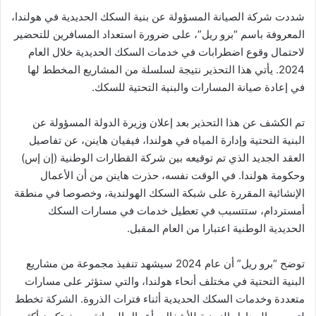
شددت شركة الصيانة المسؤولة عن بنية السكك الحديدية في هولندا،
المعروفة باسم “برو ريل”، على ضرورة استعداد المسافرين للتحضير
لاحتمال وقوع اضطرابات في خدمات السكك الحديدية خلال العام
2024. يأتي هذا التحذير نتيجة لسلسلة من المشاريع المخطط لها
في إعادة صيانة المسارات والبنية التحتية للسكك.
تم الكشف عن هذا التحذير بعد إعلان وزيرة الدولة المسؤولة عن
البنية التحتية وإدارة المياه في هولندا، فيفيان هاينن، عن تفاصيل
العقد الجديد الذي تم توقيعه بين شركة القطارات الوطنية (إن إس)
وحكومة هولندا. في الوقت نفسه، حذرت هاينن من أن الأعمال
الإنشائية المقررة على شبكة السكك الهولندية، وخصوصا في منطقة
أمستردام، ستتسبب في تعطيل خدمات في مسارات السكك
الحديدية الوطنية اعتبارا من العام المقبل.
توضح “برو ريل” أن عام 2024 سيشهد تنفيذ مجموعة من مشاريع
البنية التحتية في مختلف أنحاء هولندا، والتي ستؤثر على مسارات
متعددة وخدمات السكك الحديدية أثناء فترات الذروة. الشركة تخطط