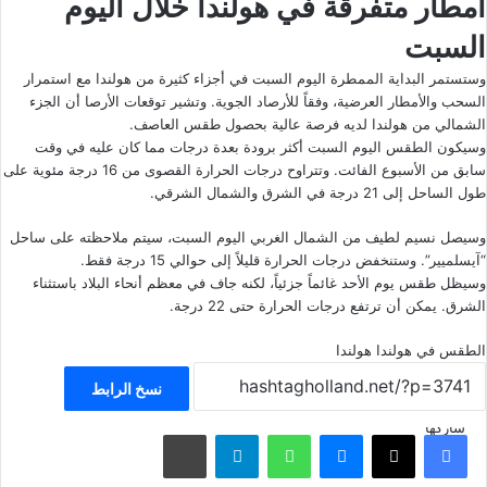
أمطار متفرقة في هولندا خلال اليوم
السبت
وستستمر البداية الممطرة اليوم السبت في أجزاء كثيرة من هولندا مع استمرار
السحب والأمطار العرضية، وفقاً للأرصاد الجوية. وتشير توقعات الأرصا أن الجزء
الشمالي من هولندا لديه فرصة عالية بحصول طقس العاصف.
وسيكون الطقس اليوم السبت أكثر برودة بعدة درجات مما كان عليه في وقت
سابق من الأسبوع الفائت. وتتراوح درجات الحرارة القصوى من 16 درجة مئوية على
طول الساحل إلى 21 درجة في الشرق والشمال الشرقي.
وسيصل نسيم لطيف من الشمال الغربي اليوم السبت، سيتم ملاحظته على ساحل
“آيسلميير”. وستنخفض درجات الحرارة قليلاً إلى حوالي 15 درجة فقط.
وسيظل طقس يوم الأحد غائماً جزئياً، لكنه جاف في معظم أنحاء البلاد باستثناء
الشرق. يمكن أن ترتفع درجات الحرارة حتى 22 درجة.
الطقس في هولندا
هولندا
نسخ الرابط
شاركها
فيسبوك
‫X
ماسنجر
واتساب
تيلقرام
مشاركة عبر البريد