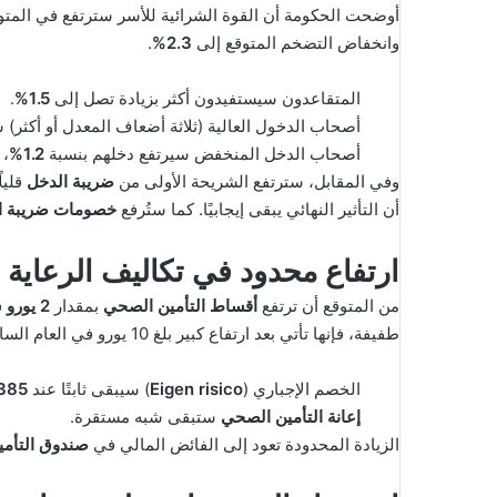
أوضحت الحكومة أن القوة الشرائية للأسر سترتفع في الم
وانخفاض التضخم المتوقع إلى
2.3%
.
المتقاعدون سيستفيدون أكثر بزيادة تصل إلى
1.5%
.
أصحاب الدخول العالية (ثلاثة أضعاف المعدل أو أكثر)
أصحاب الدخل المنخفض سيرتفع دخلهم بنسبة
1.2%
، 
وفي المقابل، سترتفع الشريحة الأولى من
ضريبة الدخل
قليل
أن التأثير النهائي يبقى إيجابيًا. كما ستُرفع
خصومات ضريبة ا
ارتفاع محدود في تكاليف الرعاية 
من المتوقع أن ترتفع
أقساط التأمين الصحي
بمقدار
2 يورو شهريًا
طفيفة، فإنها تأتي بعد ارتفاع كبير بلغ 10 يورو في العام السابق.
الخصم الإجباري (
Eigen risico
) سيبقى ثابتًا عند
385 يور
إعانة التأمين الصحي
ستبقى شبه مستقرة.
الزيادة المحدودة تعود إلى الفائض المالي في
صندوق التأمين 