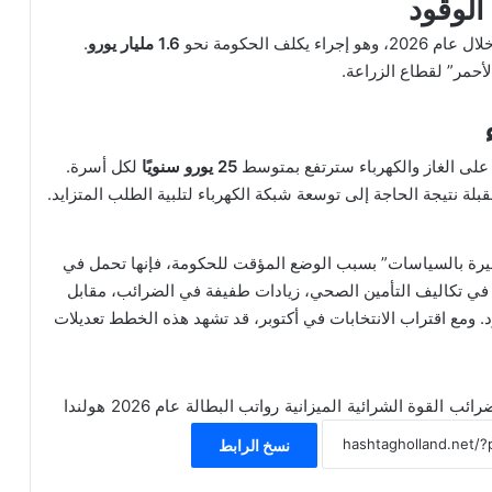
لوقود
 عام 2026، وهو إجراء يكلف الحكومة نحو
1.6 مليار يورو
.
لأحمر” لقطاع الزراعة.
لى الغاز والكهرباء سترتفع بمتوسط
25 يورو سنويًا
لكل أسرة.
بلة نتيجة الحاجة إلى توسعة شبكة الكهرباء لتلبية الطلب المتزايد.
ولندا وُصفت بأنها “فقيرة بالسياسات” بسبب الوضع المؤقت للحكومة، فإنها تحمل في
 في تكاليف التأمين الصحي، زيادات طفيفة في الضرائب، مقابل
 ومع اقتراب الانتخابات في أكتوبر، قد تشهد هذه الخطط تعديلات
ضرائب
القوة الشرائية
الميزانية
رواتب البطالة
عام 2026
هولندا
نسخ الرابط