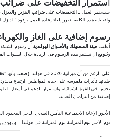
استمرار التخفيضات على ضرائب ا
سيستمر العمل بـ
التخفيضات على ضرائب البنزين والديزل
خلال
ولتغطية هذه الكلفة، تقرر إلغاء إعادة العمل بوقود “الديزل ا
رسوم إضافية على الغاز والكهرباء
أعلنت
هيئة المستهلك والأسواق الهولندية
أن رسوم الشبكة ع
ويُتوقع أن تستمر هذه الرسوم في الزيادة خلال السنوات المق
على الرغم من أن ميزانية 2026 في ه
طياتها تأثيرات ملموسة على حياة المواطنين. ارتفاع محدود
تحسن في القوة الشرائية، واستمرار الدعم في أسعار الوقود.
إضافية من البرلمان الجديد.
الأجور
الإعانة الاجتماعية
التأمين الصحي
الدخل المحدود
ال
يوم الأمير
يوم الميزانية
يوم الميزانية في هولندا
فيسبوك
‫X
ماسنجر
مشاركة عبر البريد