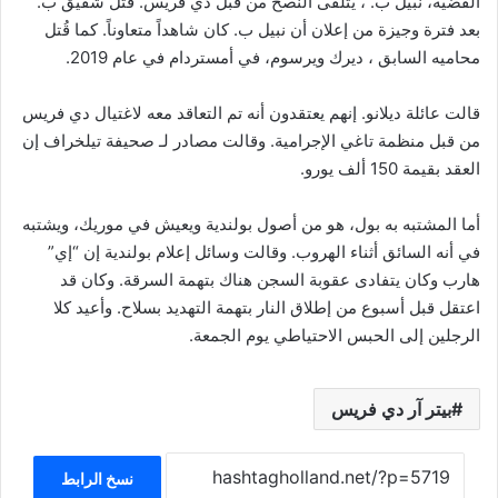
القضية، نبيل ب. ، يتلقى النصح من قبل دي فريس. قُتل شقيق ب.
بعد فترة وجيزة من إعلان أن نبيل ب. كان شاهداً متعاوناً. كما قُتل
محاميه السابق ، ديرك ويرسوم، في أمستردام في عام 2019.
قالت عائلة ديلانو. إنهم يعتقدون أنه تم التعاقد معه لاغتيال دي فريس
من قبل منظمة تاغي الإجرامية. وقالت مصادر لـ صحيفة تيلخراف إن
العقد بقيمة 150 ألف يورو.
أما المشتبه به بول، هو من أصول بولندية ويعيش في موريك، ويشتبه
في أنه السائق أثناء الهروب. وقالت وسائل إعلام بولندية إن “إي”
هارب وكان يتفادى عقوبة السجن هناك بتهمة السرقة. وكان قد
اعتقل قبل أسبوع من إطلاق النار بتهمة التهديد بسلاح. وأعيد كلا
الرجلين إلى الحبس الاحتياطي يوم الجمعة.
بيتر آر دي فريس
نسخ الرابط