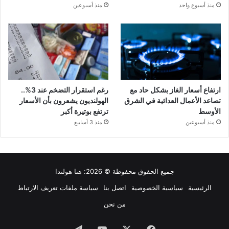
منذ أسبوع واحد
منذ أسبوعين
ارتفاع أسعار الغاز بشكل حاد مع
رغم استقرار التضخم عند 3%..
تصاعد الأعمال العدائية في الشرق
الهولنديون يشعرون بأن الأسعار
الأوسط
ترتفع بوتيرة أكبر
منذ أسبوعين
منذ 3 أسابيع
جميع الحقوق محفوظة © 2026:
هنا هولندا
الرئيسية
سياسية الخصوصية
اتصل بنا
سياسة ملفات تعريف الارتباط
من نحن
فيسبوك
‫X
‫YouTube
تيلقرام