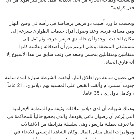
فعل كراهية”.
وبحسب ما ورد أُصيب دو فريس برصاصة في رأسه في وضح النهار
ومن مسافة قريبة. وعند وصول أفراد خدمات الطوارئ بسرعة إلى
مكان الحادث ، وجدوا أن حالة دي فريس حرجة وثم نُقل إلى
مستشفى المنطقة. وعلى الرغم من أن أصدقائه وعائلته كانوا
متفائلين ومتفائلين بتحسن وضعه في وقت سابق من هذا الأسبوع إلا
أنه فارق الحياة.
في غضون ساعة من إطلاق النار، أوقفت الشرطة سيارة لمدة ساعة
جنوب أمستردام وألقت القبض على المشتبه بهم ديلانو ج. ، 21 عاماً
، وكامل باول إي ، 35 عاماً.
وهناك شبهات أن لدى ديلانو. علاقات وثيقة مع المنظمة الإجرامية
التي يُزعم أن رضوان تاغي يقودها، والذي يخضع حالياً للمحاكمة في
ما تعرف بعملية ماريغو ، وهي سلسلة مترابطة من الاغتيالات
ومؤامرات القتل مقابل المال. وكان الشاهد الرئيسي للادعاء في