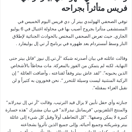
فريس متأثراً بجراحه
توفي الصحفي الهولندي بيتر آر. دي فريس اليوم الخميس في
المستشفى متأثرا بجروح أصيب بها في محاولة اغتيال في 6 يوليو
الجاري. حيث تعرض الصحفي المختص بالحوادث الجنائية لإطلاق
النار وسط أمستردام بعد ظهوره في برنامج آر تي إل بوليفارد .
وقالت عائلته في بيان أصدرته شبكة “آر.تي.إل نيوز “قاتل بيتر حتى
النهاية، لكنه لم يتمكن من الفوز بالمعركة. مات محاطاً بالأشخاص
الذين يحبونه”. “لقد عاش بيتر وفقاً لقناعته ، وأضافت العائلة ” إن
الركبة المنثنية ليست وسيلة للتحرر “. نحن فخورون به كثيراً و لن
نقبل العزاء بمقتله”.
جنازته وأي حفل تأبين لا يزال قيد الترتيب. وقالت “آر تي إل نيدرلاند”
والمنتج التلفزيوني “فريمانتل نيدرلاند” في بيان مشترك “هذه خسارة
كبيرة لا يمكن وصفها”. “كل التعاطف أولاً وقبل كل شيء إلى عائلة
بيتر وشريكته وجميع أحبائه. وإلى جميع الذين تأثروا بشجاعته
وإنسانيته وكفاحه الحازم من أجل العدالة. يظل تأثير بيتر أقوى من أي