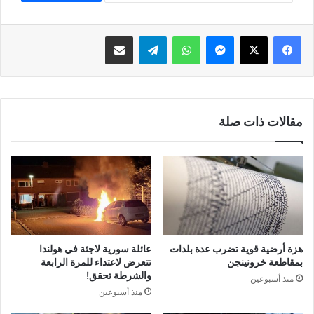
فيسبوك
‫X
ماسنجر
واتساب
تيلقرام
مشاركة عبر البريد
مقالات ذات صلة
هزة أرضية قوية تضرب عدة بلدات
عائلة سورية لاجئة في هولندا
بمقاطعة خرونينجن
تتعرض لاعتداء للمرة الرابعة
والشرطة تحقق!
منذ أسبوعين
منذ أسبوعين