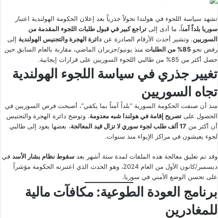
تشهد سياسة اللجوء في هولندا تحولاً جذرياً بعد إعلان الحكومة الهولندية اعتبار
سوريا بلداً آمن
اً، ما أدى إلى
تراجع كبير في قبول طلبات اللجوء المقدمة من
السوريين
. وتشير أحدث الأرقام الصادرة عن
دائرة الهجرة والتجنيس الهولندية
إلى
رفض نحو
85% من الطلبات
منذ يونيو/حزيران الماضي، مقارنة بالعام السابق حين
حصل أكثر من 85% من طالبي اللجوء السوريين على قرارات إيجابية.
تغيير جذري في سياسة اللجوء الهولندية
تجاه السوريين
منذ أن صنفت الحكومة السورية “بلداً آمناً بما يكفي”، أصبحت فرص السوريين في
الحصول على
تصريح إقامة في هولندا شبه معدومة
. وتوضح دائرة الهجرة والتجنيس
أن أكثر من
17 ألف طلب لجوء سوري لا تزال قيد المعالجة
، بعضها يعود إلى طالبي
لجوء يعيشون في مراكز الإيواء منذ سنوات.
وقد تم تعليق معالجة هذه الملفات لمدة ستة أشهر بعد
سقوط نظام بشار الأسد
في
ديسمبر/كانون الأول من العام 2024، وهو الحدث الذي اعتبرته الحكومة مؤشراً
على تحسن الوضع الأمني في سوريا.
برنامج العودة الطوعية: مكافآت مالية
للمغادرين