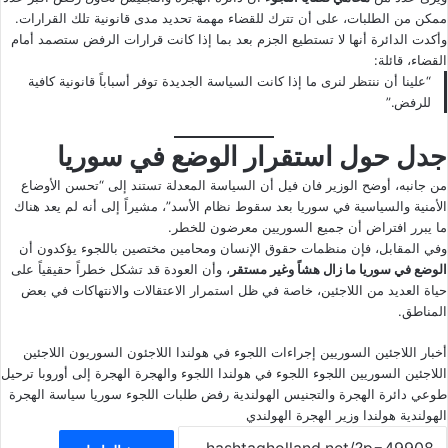
ممكن من الطلبات، على أن تترك للقضاء مهمة تحديد مدى قانونية تلك القرارات.
وأكدت الدائرة أنها لا تستطيع الجزم بعد بما إذا كانت قرارات الرفض ستصمد أمام
القضاء، قائلة:
“علينا أن ننتظر لنرى ما إذا كانت السياسة الجديدة توفر أسباباً قانونية كافية
للرفض.”
جدل حول استقرار الوضع في سوريا
من جانبه، أوضح الوزير فان فيل أن السياسة المعدلة تستند إلى “تحسن الأوضاع
الأمنية والسياسية في سوريا بعد سقوط نظام الأسد”، مشيراً إلى أنه لم يعد هناك
ما يبرر افتراض أن جميع السوريين معرضون للخطر.
وفي المقابل، فإن منظمات حقوق الإنسان ومحامين مختصين باللجوء يؤكدون أن
الوضع في سوريا ما زال هشاً وغير مستقر
، وأن العودة قد تشكل خطراً حقيقياً على
حياة العديد من اللاجئين، خاصة في ظل استمرار الاعتقالات والانتهاكات في بعض
المناطق.
أخبار اللاجئين السوريين
إجراءات اللجوء في هولندا
اللاجئون السوريون
اللاجئين
اللاجئين السوريين
اللجوء
اللجوء في هولندا
اللجوء والهجرة
الهجرة إلى أوروبا
ترحيل
طوعي
دائرة الهجرة والتجنيس الهولندية
رفض طلبات اللجوء
سوريا
سياسة الهجرة
الهولندية
هولندا
وزير الهجرة الهولندي