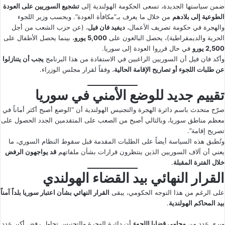
ضمن سياستها الجديدة، تسعى الحكومة الهولندية إلى
تشجيع السوريين على العودة
الطوعية إلى بلادهم
من خلال ما يعرف بـ”مكافأة العودة”. وبحسب وزير اللجوء
والهجرة في حكومة تصريف الأعمال،
ديفيد فان فيل
، (عن حزب الشعب من أجل
الحرية والديمقراطية)، يحصل البالغون على
5,000 يورو
، بينما يحصل الأطفال على
2,500 يورو
في حال قرروا العودة إلى سوريا.
وأكد فان فيل أن السوريين الراغبين في الاستفادة من هذا البرنامج
يجب أن يتنازلوا
عن طلبات اللجوء أو تصاريح الإقامة الحالية
، وفقاً لقرار مجلس الوزراء.
تقييم جديد للوضع الأمني في سوريا
صرّح متحدث باسم دائرة الهجرة والتجنيس الهولندية أن “الوضع أصبح أكثر أماناً في
معظم مناطق سوريا، وبالتالي أصبح من الصعب على المتقدمين الجدد الحصول على
تصريح إقامة”.
وتُطبق هذه السياسة أيضاً على الطلبات المقدمة قبل سقوط النظام السوري، ما
يعني أن آلاف السوريين الذين ينتظرون قرارات بشأن ملفاتهم
قد يواجهون الرفض
خلال الفترة المقبلة
.
القرار النهائي بيد القضاء الهولندي
على الرغم من هذا التوجه الحكومي، يبقى
القرار النهائي بشأن اعتبار سوريا بلداً آمناً
بيد المحاكم الهولندية
.
ويرى عدد من
محامي قضايا اللجوء
أن دائرة الهجرة والتجنيس تحاول رفض أكبر عدد