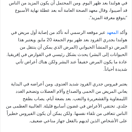
في هولندا بعد ظهر اليوم. ومن المحتمل أن يكون المزيد من الناس
قد أصيبوا، وقال معهد الصحة العامة أنه بعد عطلة نهاية الأسبوع
“يتوقع معرفة المزيد”.
وأكد
المعهد
عبر موقعه الرسمي أنه تأكد من إصابة أول مريض في
هولندا بجدري القرود بعد ظهر يوم الجمعة 20 مايو. ويعتبر هذا
المرض ذو المنشأ الحيواني (المرض الذي يمكن أن ينتقل من
الحيوانات إلى البشر) يحدث بشكل رئيسي في القوارض في إفريقيا.
عادة ما يكون المرض خفيفاً عند البشر ولكن هناك أعراض تأتي
شديدة أحياناً.
يعتبر فيروس جدري القرود شديد العدوى. ومن أعراضه في البداية
يعاني المريض من الحمى والصداع وآلام العضلات وتضخم الغدد
الليمفاوية والقشعريرة والتعب. بعد بضعة أيام، يصاب بطفح
جلدي. تختفي الأعراض في غضون أسابيع قليلة. الغالبية العظمى من
الناس تتعافى من تلقاء نفسها. ولكن يمكن أن يكون الفيروس خطيراً
على الأشخاص الذين لديهم بالفعل جهاز مناعي ضعيف.