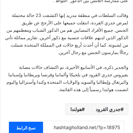
على ممارسة الجنس بين الذكور “اللواط”.
وقالت السلطات في منطقة مدريد إنها اكتشفت 23 حالة محتملة
لمرض جدري القردة، انتقلت جميعها على الأرجح عن طريق
الجنس. جميع الأفراد المصابين هم من الذكور الشباب ومعظمهم من
الذكور الذين لديهم علاقات جنسية مع ذكور آخرين. تقارير مماثلة تأتي
من لشبونة. كما أن أحدث أربع حالات في المملكة المتحدة شملت
رجااًا يمارسون الجنس مع رجال آخرين.
والجدير ذكره، في الأسابيع الأخيرة، تم اكتشاف حالات مصابة
بفيروس جدري القرود في بلجيكا وألمانيا وفرنسا وبريطانيا وإسبانيا
والبرتغال وإيطاليا والسويد والولايات المتحدة وكندا وأستراليا واليوم
انضمت هولندا رسمياً إلى هذه القائمة.
جدري القرود
هولندا
نسخ الرابط