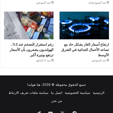
منذ أسبوع واحد
منذ أسبوعين
ارتفاع أسعار الغاز بشكل حاد مع
رغم استقرار التضخم عند 3%..
تصاعد الأعمال العدائية في الشرق
الهولنديون يشعرون بأن الأسعار
الأوسط
ترتفع بوتيرة أكبر
منذ أسبوعين
منذ 3 أسابيع
جميع الحقوق محفوظة © 2026:
هنا هولندا
الرئيسية
سياسية الخصوصية
اتصل بنا
سياسة ملفات تعريف الارتباط
من نحن
فيسبوك
‫X
‫YouTube
تيلقرام