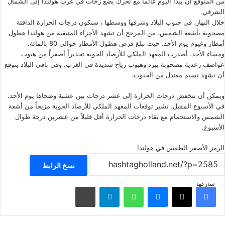
من المتوقع أن يبدأ اليوم غائماً مع تحرك بضع زخات في غرب هولندا إلى الشمال
الشرقي.
خلال النهار، في جنوب البلاد وشرقها ووسطها ، ستكون درجات الحرارة الدافئة
مصحوبة بأشعة الشمس. من المرجح أن تشهد الأجزاء المتبقية من هولندا هطول
أمطار وغيوم يوم الأحد. حيث تبلغ فرص هطول الأمطار حوالي 80 بالمائة.
ومساء الأحد، أصدرت المعهد الملكي للأرصاد الجوية تحذيراً أصفراً من هبوب
عواصف رعدية مصحوبة ببرد وهبوب رياح شديدة في الغرب. وفي باقي البلاد يتوقع
أن نشهد نسيم معتدل من الجنوب.
ويمكن أن تنخفض درجات الحرارة إلى عشر درجات بين عشية وضحاها يوم الأحد.
في الأسبوع المقبل، تشير توقعات المعهد الملكي للأرصاد الجوية مزيجاً من أشعة
الشمس والاستحمام مع بقاء درجات الحرارة أقل قليلاً من عشرين درجة طوال
الأسبوع.
الرمز الأصفر
الطقس في هولندا
نسخ الرابط
شاركها
فيسبوك
‫X
ماسنجر
واتساب
تيلقرام
مشاركة عبر البريد