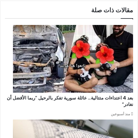
مقالات ذات صلة
بعد 4 اعتداءات متتالية.. عائلة سورية تفكر بالرحيل “ربما الأفضل أن
نغادر”
منذ أسبوعين