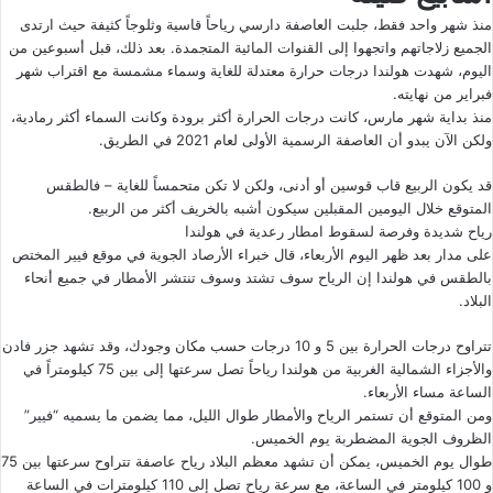
منذ شهر واحد فقط، جلبت العاصفة دارسي رياحاً قاسية وثلوجاً كثيفة حيث ارتدى
الجميع زلاجاتهم واتجهوا إلى القنوات المائية المتجمدة. بعد ذلك، قبل أسبوعين من
اليوم، شهدت هولندا درجات حرارة معتدلة للغاية وسماء مشمسة مع اقتراب شهر
فبراير من نهايته.
منذ بداية شهر مارس، كانت درجات الحرارة أكثر برودة وكانت السماء أكثر رمادية،
ولكن الآن يبدو أن العاصفة الرسمية الأولى لعام 2021 في الطريق.
قد يكون الربيع قاب قوسين أو أدنى، ولكن لا تكن متحمساً للغاية – فالطقس
المتوقع خلال اليومين المقبلين سيكون أشبه بالخريف أكثر من الربيع.
رياح شديدة وفرصة لسقوط امطار رعدية في هولندا
على مدار بعد ظهر اليوم الأربعاء، قال خبراء الأرصاد الجوية في موقع فيير المختص
بالطقس في هولندا إن الرياح سوف تشتد وسوف تنتشر الأمطار في جميع أنحاء
البلاد.
تتراوح درجات الحرارة بين 5 و 10 درجات حسب مكان وجودك، وقد تشهد جزر فادن
والأجزاء الشمالية الغربية من هولندا رياحاً تصل سرعتها إلى بين 75 كيلومتراً في
الساعة مساء الأربعاء.
ومن المتوقع أن تستمر الرياح والأمطار طوال الليل، مما يضمن ما يسميه “فيير”
الظروف الجوية المضطربة يوم الخميس.
طوال يوم الخميس، يمكن أن تشهد معظم البلاد رياح عاصفة تتراوح سرعتها بين 75
و 100 كيلومتر في الساعة، مع سرعة رياح تصل إلى 110 كيلومترات في الساعة