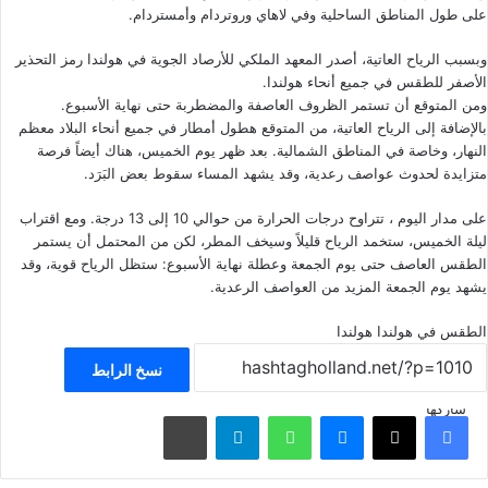
على طول المناطق الساحلية وفي لاهاي وروتردام وأمستردام.
وبسبب الرياح العاتية، أصدر المعهد الملكي للأرصاد الجوية في هولندا رمز التحذير
الأصفر للطقس في جميع أنحاء هولندا.
ومن المتوقع أن تستمر الظروف العاصفة والمضطربة حتى نهاية الأسبوع.
بالإضافة إلى الرياح العاتية، من المتوقع هطول أمطار في جميع أنحاء البلاد معظم
النهار، وخاصة في المناطق الشمالية. بعد ظهر يوم الخميس، هناك أيضاً فرصة
متزايدة لحدوث عواصف رعدية، وقد يشهد المساء سقوط بعض البَرَد.
على مدار اليوم ، تتراوح درجات الحرارة من حوالي 10 إلى 13 درجة. ومع اقتراب
ليلة الخميس، ستخمد الرياح قليلاً وسيخف المطر، لكن من المحتمل أن يستمر
الطقس العاصف حتى يوم الجمعة وعطلة نهاية الأسبوع: ستظل الرياح قوية، وقد
يشهد يوم الجمعة المزيد من العواصف الرعدية.
الطقس في هولندا
هولندا
نسخ الرابط
شاركها
فيسبوك
‫X
ماسنجر
واتساب
تيلقرام
مشاركة عبر البريد