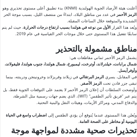
أعلنت هيئة الأرصاد الجوية الهولندية (KNMI) بدء تطبيق أعلى مستوى تحذيري وهو
الرمز الأحمر
في عدد من مناطق البلاد، ابتداءً من منتصف الليل، بسبب موجة الحر
الشديدة والمتوقعة خلال الساعات المقبلة.
ويُعد هذا القرار
الأول من نوعه في هولندا بسبب ارتفاع درجات الحرارة
، حيث لم يتم
سابقًا تفعيل هذا المستوى حتى خلال موجات الحر القياسية في عام 2019.
مناطق مشمولة بالتحذير
يشمل الرمز الأحمر ثماني مقاطعات هي:
شمال برابانت، خيلدرلاند، أوترخت، ليمبورخ، شمال هولندا، جنوب هولندا، فليفولاند،
وأوفرآيسل
.
في المقابل، يسري
الرمز البرتقالي
في زيلاند وفريزلاند وخرونينجن ودرينته، بينما
تبقى جزر فادن تحت
الرمز الأصفر
.
وأوضحت السلطات أن إعلان الرمز الأحمر لا يعتمد على التوقعات الجوية فقط، بل
يتم عبر “فريق تأثير الطقس” (WIT)، الذي يضم جهات رسمية مثل الشرطة،
والدفاع المدني، ومراكز الأزمات، وهيئات النقل والبنية التحتية.
ويُعلن هذا المستوى عندما يُتوقع أن يؤدي الطقس إلى
اضطراب واسع في الحياة
اليومية أو مخاطر على الصحة العامة
.
تحذيرات صحية مشددة لمواجهة موجة