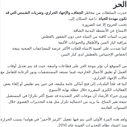
الحر
حذرت السلطات من مخاطر
الجفاف، والإجهاد الحراري، وضربات الشمس التي قد
تكون مهددة للحياة
، داعية السكان إلى:
تجنب الخروج إلا عند الضرورة
الامتناع عن الأنشطة البدنية الشاقة
شرب كميات كافية من المياه حتى دون الشعور بالعطش
مراقبة كبار السن والأطفال والحيوانات الأليفة
كما شددت على أهمية الانتباه للفئات الأكثر عرضة للمضاعفات الصحية نتيجة
انخفاض الإحساس بالعطش لدى كبار السن.
من المتوقع أن تؤثر موجة الحر على قطاعات واسعة، حيث قد يتم تعديل أوقات
العمل أو تعليق الأعمال الخارجية، فيما تستعد المستشفيات ودور الرعاية للتعامل مع
حالات الإجهاد الحراري.
كما قد تلجأ البلديات إلى فتح أماكن عامة مكيفة، في حين يتم تقليص أو إلغاء بعض
الفعاليات الكبرى المقررة خلال عطلة نهاية الأسبوع.
ويرى خبراء الأرصاد أن موجات الحر الشديدة قد تصبح أكثر تكرارًا في المستقبل
نتيجة تغير المناخ، ما يزيد من احتمالية تكرار مثل هذه التحذيرات القصوى خلال
السنوات القادمة.
وتُعد هذه المرة الأولى التي يتم فيها تفعيل “الرمز الأحمر” في هولندا بسبب الحرارة
منذ اعتماد نظام التحذيرات الجوية عام 2010.