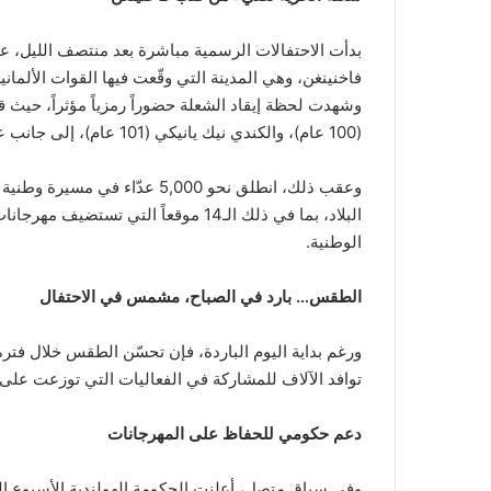
بدأت الاحتفالات الرسمية مباشرة بعد منتصف الليل، ع
فاخنينغن، وهي المدينة التي وقّعت فيها القوات الألمانية ع
وشهدت لحظة إيقاد الشعلة حضوراً رمزياً مؤثراً، حيث ق
(100 عام)، والكندي نيك يانيكي (101 عام)، إلى جانب عمدة المدينة فلور فيرمولن.
البلاد، بما في ذلك الـ14 موقعاً الت
الوطنية.
الطقس… بارد في الصباح، مشمس في الاحتفال
توافد الآلاف للمشاركة في الفعاليات التي توزعت على 
دعم حكومي للحفاظ على المهرجانات
وفي سياق متصل، أعلنت الحكومة الهولندية الأسبوع 