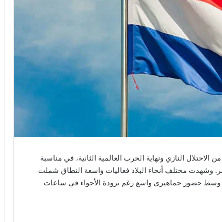
ندا اليوم 5 مايو الذكرى الـ80 لتحررها من الاحتلال النازي ونهاية الحرب العالمية الثانية، في مناسبة
ر. وشهدت مختلف أنحاء البلاد فعاليات واسعة النطاق شملت
 وسط حضور جماهيري واسع رغم برودة الأجواء في ساعات