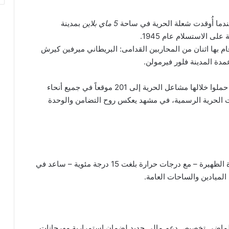
ندما أُوقدت شعلة الحرية في ساحة
5 ماي بلاين
بمدينة
لى الاستسلام عام 1945.
ام بها اثنان من المحاربين القدامى: البريطاني ميرفين كيرش
وعقب ذلك، انطلق نحو 5,000 عدّاء في مسيرة وطنية حملوا خلالها مشاعل الحرية إلى 201 موقعاً في جميع أنحاء
ي تستضيف مهرجانات الحرية الرسمية، في مشهد يعكس روح التضامن والوحدة
ورغم بداية اليوم الباردة، فإن تحسّن الطقس خلال فترة الظهيرة – مع درجات حرارة بلغت 15 درجة مئوية – ساعد في
الميادين والساحات العامة.
الماضي تخصيص دعم مالي جديد لضمان استمرارية مهرجانات