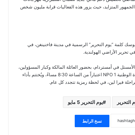
ل الجمهور المتزايد، حيث يزور هذه الفعاليات قرابة مليون شخص
توسك كلمة “يوم التحرير” الرسمية في مدينة فاخنينغن، في
في تحرير الأراضي الهولندية.
لأمستل في أمستردام، بحضور العائلة المالكة وكبار المسؤولين،
ويُفتح الحفل لعامة الجمهور. ويتم بثه مباشرة عبر القناة الوطنية NPO 1 اعتباراً من الساعة 8:30 مساءً، ويُختتم بأداء
لراحلة فيرا لين، في لحظة رمزية تتجدد كل عام.
م التحرير
يوم التحرير 5 مايو
نسخ الرابط