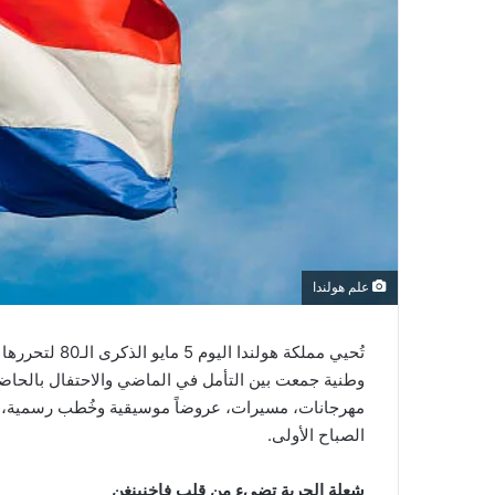
علم هولندا
تُحيي مملكة هول
وطنية جمعت بين التأمل في الماضي والاحتفال بالحاض
مهرجانات، مسيرات، عروضاً موسيقية وخُطب رسمية،
الصباح الأولى.
شعلة الحرية تضيء من قلب فاخنينغن