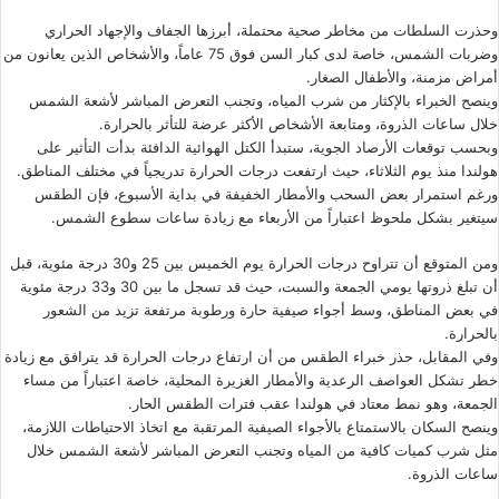
وحذرت السلطات من مخاطر صحية محتملة، أبرزها الجفاف والإجهاد الحراري
وضربات الشمس، خاصة لدى كبار السن فوق 75 عاماً، والأشخاص الذين يعانون من
أمراض مزمنة، والأطفال الصغار.
وينصح الخبراء بالإكثار من شرب المياه، وتجنب التعرض المباشر لأشعة الشمس
خلال ساعات الذروة، ومتابعة الأشخاص الأكثر عرضة للتأثر بالحرارة.
وبحسب توقعات الأرصاد الجوية، ستبدأ الكتل الهوائية الدافئة بدأت التأثير على
هولندا منذ يوم الثلاثاء، حيث ارتفعت درجات الحرارة تدريجياً في مختلف المناطق.
ورغم استمرار بعض السحب والأمطار الخفيفة في بداية الأسبوع، فإن الطقس
سيتغير بشكل ملحوظ اعتباراً من الأربعاء مع زيادة ساعات سطوع الشمس.
ومن المتوقع أن تتراوح درجات الحرارة يوم الخميس بين 25 و30 درجة مئوية، قبل
أن تبلغ ذروتها يومي الجمعة والسبت، حيث قد تسجل ما بين 30 و33 درجة مئوية
في بعض المناطق، وسط أجواء صيفية حارة ورطوبة مرتفعة تزيد من الشعور
بالحرارة.
وفي المقابل، حذر خبراء الطقس من أن ارتفاع درجات الحرارة قد يترافق مع زيادة
خطر تشكل العواصف الرعدية والأمطار الغزيرة المحلية، خاصة اعتباراً من مساء
الجمعة، وهو نمط معتاد في هولندا عقب فترات الطقس الحار.
وينصح السكان بالاستمتاع بالأجواء الصيفية المرتقبة مع اتخاذ الاحتياطات اللازمة،
مثل شرب كميات كافية من المياه وتجنب التعرض المباشر لأشعة الشمس خلال
ساعات الذروة.