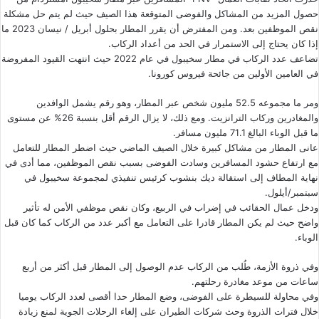
حصول المزيد من المشاكل والفوضى المتوقعة هذا الصيف حيث لم يتم حل مشكلة
نقص الموظفين بعد. ومن المفترض أن يقرر المطار بحلول أبريل / نيسان 2023 ما
إذا كان يحتاج إلى الاستمرار في الحد من أعداد الركاب.
تضاعف عدد الركاب في مطار سخيبول في عام 2022 حيث انتهت القيود المفروضة
في العامين الأولين من جائحة فيروس كورونا.
ومر ما مجموعه 52.5 مليون شخص عبر المطار، وهو رقم يشمل الوافدين
والمغادرين وركاب الترانزيت. ومع ذلك، لا يزال الرقم أقل بنسبة 26% عن مستوى
ما قبل الوباء البالغ 71.1 مليون مسافر.
عانى المطار من مشاكل كبيرة خلال الصيف الماضي حيث اضطر المطار للتعامل
مع ارتفاع حشود المسافرين وسادت الفوضى بسبب نقص الموظفين، مما أدى في
نهاية المطاف إلى
استقالة ديك بنشوب
كرئيس تنفيذي لمجموعة سخيبول في
سبتمبر/أيلول.
ودخل عمال الحقائب في إضراب في الربيع، وكان نقص موظفي الأمن له تأثير
واضح حيث لم يكن المطار قادرا على التعامل مع أكبر عدد من الركاب كما كان قبل
الوباء.
وفي ذروة الأزمة، طُلب من الركاب عدم الوصول إلى المطار قبل أكثر من أربع
ساعات من موعد مغادرة رحلتهم.
وفي محاولة للسيطرة على الفوضى، وضع المطار حدا أقصى لعدد الركاب يوميا
خلال فترات الذروة وحث شركات الطيران على إلغاء الرحلات الجوية لمنع زيادة