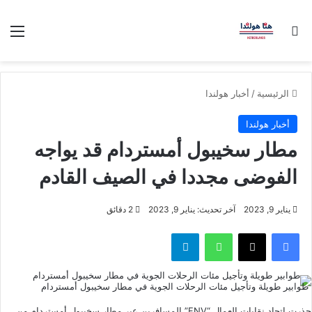
بحث عن
الق
الرئيسية
/
أخبار هولندا
أخبار هولندا
مطار سخيبول أمستردام قد يواجه
الفوضى مجددا في الصيف القادم
يناير 9, 2023
آخر تحديث: يناير 9, 2023
2 دقائق
فيسبوك
‫X
واتساب
تيلقرام
طوابير طويلة وتأجيل مئات الرحلات الجوية في مطار سخيبول أمستردام
حذرت اتحاد نقابات العمال “FNV” المسافرين عبر مطار سخيبول أمستردام من