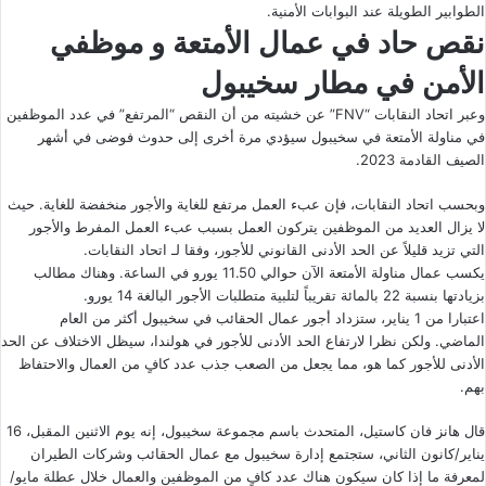
الطوابير الطويلة عند البوابات الأمنية.
نقص حاد في عمال الأمتعة و موظفي
الأمن في مطار سخيبول
وعبر اتحاد النقابات “FNV” عن خشيته من أن النقص “المرتفع” في عدد الموظفين
في مناولة الأمتعة في سخيبول سيؤدي مرة أخرى إلى حدوث فوضى في أشهر
الصيف القادمة 2023.
وبحسب اتحاد النقابات، فإن عبء العمل مرتفع للغاية والأجور منخفضة للغاية. حيث
لا يزال العديد من الموظفين يتركون العمل بسبب عبء العمل المفرط والأجور
التي تزيد قليلاً عن الحد الأدنى القانوني للأجور، وفقا لـ اتحاد النقابات.
يكسب عمال مناولة الأمتعة الآن حوالي 11.50 يورو في الساعة. وهناك مطالب
بزيادتها بنسبة 22 بالمائة تقريباً لتلبية متطلبات الأجور البالغة 14 يورو.
اعتبارا من 1 يناير، ستزداد أجور عمال الحقائب في سخيبول أكثر من العام
الماضي. ولكن نظرا لارتفاع الحد الأدنى للأجور في هولندا، سيظل الاختلاف عن الحد
الأدنى للأجور كما هو، مما يجعل من الصعب جذب عدد كافٍ من العمال والاحتفاظ
بهم.
قال هانز فان كاستيل، المتحدث باسم مجموعة سخيبول، إنه يوم الاثنين المقبل، 16
يناير/كانون الثاني، ستجتمع إدارة سخيبول مع عمال الحقائب وشركات الطيران
لمعرفة ما إذا كان سيكون هناك عدد كافٍ من الموظفين والعمال خلال عطلة مايو/