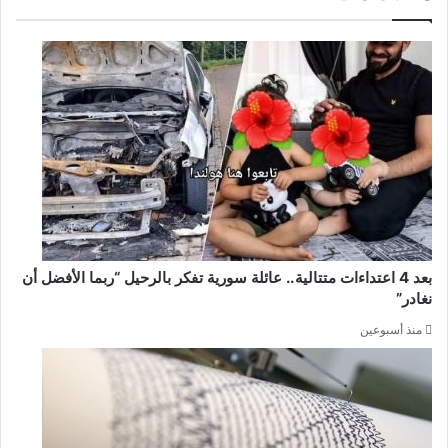
بعد 4 اعتداءات متتالية.. عائلة سورية تفكر بالرحيل “ربما الأفضل أن
نغادر”
منذ أسبوعين