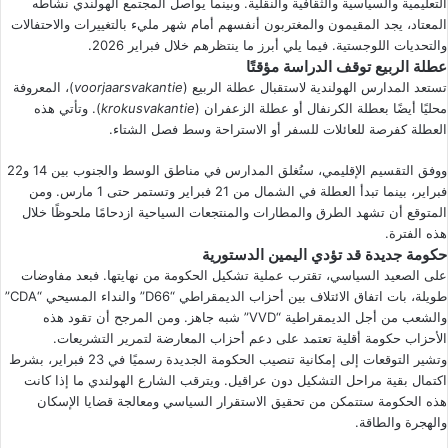
التعليمية والسياسية والثقافية والنقلية. وبينما يواصل المجتمع الهولندي نشاطه
المعتاد، يجد المقيمون والمغتربون أنفسهم أمام شهر مليء بالتغييرات والاحتفالات
والتحديات اللوجستية. فيما يلي أبرز ما ينتظرهم خلال فبراير 2026.
عطلة الربيع توقف الدراسة مؤقتًا
تستعد المدارس الهولندية لاستقبال عطلة الربيع (
voorjaarsvakantie
)، المعروفة
محليًا أيضًا بعطلة الكرنفال أو عطلة الزعفران (
krokusvakantie
). وتأتي هذه
العطلة كفرصة للعائلات للسفر أو الاستراحة وسط فصل الشتاء.
ووفق التقسيم الإقليمي، ستُغلق المدارس في مناطق الوسط والجنوب بين 14 و22
فبراير، بينما تبدأ العطلة في الشمال من 21 فبراير وتستمر حتى 1 مارس. ومن
المتوقع أن تشهد الطرق والمطارات والمنتجعات السياحية ازدحامًا ملحوظًا خلال
هذه الفترة.
حكومة جديدة قد تؤدي اليمين الدستورية
على الصعيد السياسي، تقترب عملية تشكيل الحكومة من نهايتها. فبعد مفاوضات
طويلة، بات اتفاق الائتلاف بين أحزاب الديمقراطي “D66” والنداء المسيحي “CDA”
والشعب من أجل الديمقراطية “VVD” شبه جاهز. ومن المرجح أن تقود هذه
الأحزاب حكومة أقلية تعتمد على دعم أحزاب المعارضة لتمرير التشريعات.
وتشير التوقعات إلى إمكانية تنصيب الحكومة الجديدة رسميًا في 23 فبراير، بشرط
اكتمال بقية مراحل التشكيل دون عراقيل. ويترقب الشارع الهولندي ما إذا كانت
هذه الحكومة ستتمكن من تحقيق الاستقرار السياسي ومعالجة قضايا الإسكان
والهجرة والطاقة.