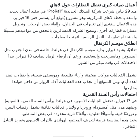
أعمال صيانة كبرى تعطل القطارات حول لاهاي
منذ 29 يناير، شرعت شركة السكك الحديدية “ProRail” في تنفيذ أعمال تجديد
واسعة بمحطة لاهاي المركزية، وهو مشروع يُتوقع أن يستمر حتى 16 فبراير.
هذه الأعمال ستؤدي إلى تغييرات في الجداول، وإلغاء بعض الرحلات، وتحويل
مسارات قطارات أخرى. وتنصح الشركة المسافرين بالتحقق من مواعيدهم مسبقًا
واستخدام تطبيقات النقل الرسمية لتجنب المفاجآت.
انطلاق موسم الكرنفال
ثقافيًا، يشهد فبراير بداية موسم الكرنفال في هولندا، خاصة في مدن الجنوب مثل
أيندهوفن وماستريخت وإنسخيده. ورغم أن أربعاء الرماد يصادف 18 فبراير، تبدأ
الاحتفالات في وقت مبكر من الشهر.
تشمل الفعاليات مواكب ضخمة، وأزياء تقليدية، وموسيقى شعبية، واحتفالات تمتد
لعدة أيام. ومن المتوقع أن تجذب هذه الفعاليات آلاف الزوار من داخل هولندا
وخارجها.
احتفالات رأس السنة القمرية
في 17 فبراير، تحتفل الجاليات الآسيوية في هولندا برأس السنة القمرية (الصينية).
وتشهد مدن مثل أمستردام وروتردام ولاهاي فعاليات ثقافية تشمل رقصات التنين،
وعروضًا فنية، وأسواقًا تقليدية، وألعابًا نارية محدودة في بعض المناطق.
وتعد هذه المناسبة فرصة لتعريف المجتمع الهولندي بالتراث الآسيوي وتعزيز التبادل
الثقافي.