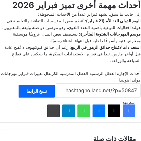
أحداث مهمة أخرى تميز فبراير 2026
إلى جانب ما سبق، يشهد فبراير عدداً من الأحداث الملحوظة:
اليوم الدولي للغة الأم (21 فبراير):
تُنظم بعض المؤسسات الثقافية والتعليمية في
هولندا فعاليات للتوعية بأهمية التعدد اللغوي، وهو موضوع ذو صلة وثيقة بالمغتربين.
موسم المهرجانات الشتوية المتأخرة:
تستضيف بعض المدن عروضًا موسيقية
ومعارض فنية وأسواقًا داخلية قبل انتهاء الشتاء رسميًا.
استعدادات لافتتاح حدائق الزهور في الربيع:
رغم أن حدائق كيوكنهوف لا تُفتح عادة
قبل أواخر مارس، تبدأ في فبراير الاستعدادات المبكرة، ما ينعكس على قطاع
السياحة والزراعة.
أحداث
الإجازة
العطل الرسمية
العطل المدرسية
الكرنفال
تغييرات
فبراير
مهرجانات
هولندا
هولندا
نسخ الرابط
شاركها
فيسبوك
‫X
ماسنجر
واتساب
تيلقرام
مشاركة عبر البريد
مقالات ذات صلة