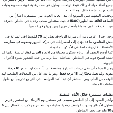
جميع أنحاء هولندا، وذلك نتيجة توقعات بهطول عواصف رعدية قوية مصحوبة بحبات
البرد ورياح نشطة خلال يوم الثلاثاء.
وبحسب المعهد، فمن المتوقع أن تبدأ الحالة الجوية غير المستقرة اعتباراً من
الساعة الثالثة بعد الظهر (15:00)
، حيث ستتطور سحب رعدية في مناطق متفرقة
من البلاد، قد تكون محملة بأمطار غزيرة وبرد ورياح قوية نسبياً.
وحذر خبراء الأرصاد من أن
سرعة الرياح قد تصل إلى 75 كيلومترًا في الساعة
في
بعض المناطق، ما قد يؤدي إلى اضطرابات في حركة المرور وصعوبة في ممارسة
الأنشطة الخارجية، خاصة في الأماكن المفتوحة.
كما أوضح المعهد أن الرياح ستكون
معتدلة من الاتجاه الغربي فوق اليابسة
، لكنها قد
تشتد لتصبح قوية في المناطق الساحلية، مما يزيد من حدة الشعور بسوء الأحوال
الجوية.
ومن المتوقع أن تبقى درجات الحرارة منخفضة نسبياً، حيث لن تتجاوز
16 درجة
مئوية، وقد تصل محليًا إلى 18 درجة فقط
، وهو ما يعد أقل من المعدلات الطبيعية لهذا
الوقت من العام. ومن المنتظر أن تبدأ أشد العواصف في التراجع تدريجياً مع حلول
ساعات المساء.
تقلبات مستمرة خلال الأيام المقبلة
وأشار المعهد إلى أن الطقس سيبقى غير مستقر يوم الأربعاء، مع استمرار فرص
هطول الأمطار وحدوث عواصف رعدية محلية، حيث قد تتراوح كميات الأمطار بين
5
و10 ملم
في بعض المناطق.