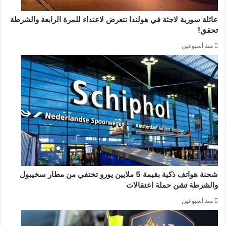
عائلة سورية لاجئة في هولندا تتعرض لاعتداء للمرة الرابعة والشرطة
تحقق!
منذ أسبوعين
شحنة هواتف ذكية بقيمة 5 ملايين يورو تختفي من مطار سخيبول
والشرطة تشن حملة اعتقالات
منذ أسبوعين