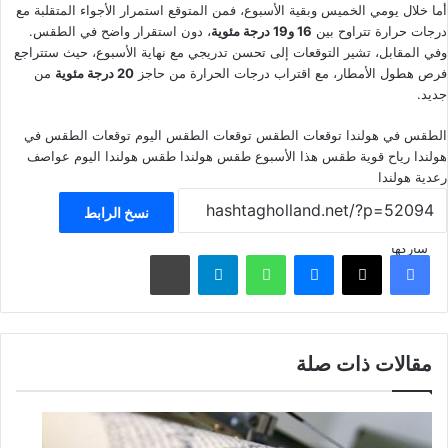
أما خلال يومي الخميس وبقية الأسبوع، فمن المتوقع استمرار الأجواء المتقلبة مع
درجات حرارة تتراوح بين
16 و19 درجة مئوية
، دون استقرار واضح في الطقس.
وفي المقابل، تشير التوقعات إلى تحسن تدريجي مع نهاية الأسبوع، حيث ستتراجع
فرص هطول الأمطار، مع اقتراب درجات الحرارة من حاجز
20 درجة مئوية
من
جديد.
الطقس في هولندا
توقعات الطقس
توقعات الطقس اليوم
توقعات الطقس في
هولندا
رياح قوية
طقس هذا الأسبوع
طقس هولندا
طقس هولندا اليوم
عواصف
رعدية
هولندا
نسخ الرابط
شاركها
فيسبوك
‫X
ماسنجر
واتساب
تيلقرام
مشاركة عبر البريد
مقالات ذات صلة