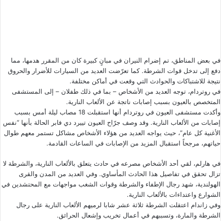
في بعض المناطق
، تم إضرام النيران في مبانٍ كبيرة كان من المقرر هدمها، مما
دفع إلى تدخل قوات الشرطة. كما تعرّضت العديد من السيارات للأضرار والحروق
نتيجة للاشتباكات والحوادث التي وقعت في أماكن مختلفة.
في روتردام، توجه العديد من الأشخاص – بما في ذلك طفلان – إلى المستشفى
المتخصص بالعيون بسبب إصابات ناتجة عن الألعاب النارية.
وأكدت مستشفى العيون في روتردام أنها استقبلت 18 مصاب ليلة أمس بسبب
إصابات من الألعاب النارية. وقد وصف جرّاح العيون تييرد دي فابر الحالة بأنها “نفس
الأغنية كل عام”، حيث يواجه العديد من هؤلاء الأشخاص مشاكل تستمر معهم طوال
حياتهم، مرجحاً استقبال المزيد من الإصابات في الساعات القادمة.
في هارلم، لقي أحد الأشخاص مصرعه في حادث يتعلق بالألعاب النارية، والشرطة لا
تزال تحقق في تفاصيل هذا الحادث المأساوي. وفي العديد من المدن والقرى
الهولندية، شهد رجال الإطفاء والشرطة وقوات الشغب مواجهات مع المحتشدين في
الشوارع واعتداءات بالألعاب النارية.
وفي زاندام اعتقلت الشرطة ثلاثة عشر شابا لرميهم الألعاب النارية على رجال
الشرطة والمارة، وتسببهم في أعمال تخريب وإشعال الحرائق.