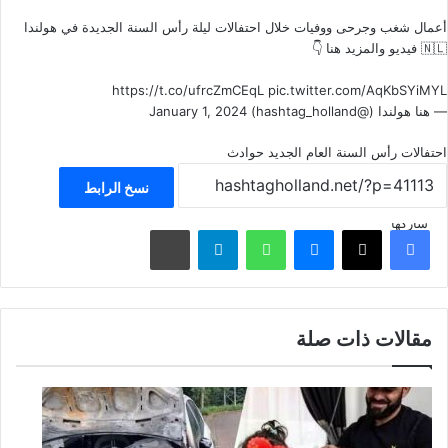
أعمال شغب وجرحى ووفيات خلال احتفالات ليلة رأس السنة الجديدة في هولندا
🇳🇱 فيديو والمزيد هنا 👇
https://t.co/ufrcZmCEqL
pic.twitter.com/AqKbSYiMYL
— هنا هولندا (@hashtag_holland)
January 1, 2024
احتفالات رأس السنة
العام الجديد
حوادث
نسخ الرابط
شاركها
فيسبوك
‫X
ماسنجر
واتساب
تيلقرام
مشاركة عبر البريد
مقالات ذات صلة