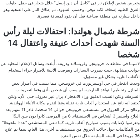
وتعرض شخص لإطلاق نار في “كابيل أن دين إيسل” خلال شجار في حفل. حاولت
الفرق الطبية إسعافه لكنه توفي. وحسب الشهود، تم إطلاق النار على الضحية وهو
داخل سيارته في منطقة صناعية قبل أن يقود لمسافة قصيرة.
شرطة شمال هولندا: احتفالات ليلة رأس
السنة شهدت أحداث عنيفة واعتقال 14
شخصا
لاسيما في مقاطعات خرونينجن وفريسلاند ودرينته، أُبلغت وسائل الإعلام المحلية عن
حوادث مشابهة، حيث تضررت السيارات وتعرضت الأبنية للأضرار جراء استخدام
الألعاب النارية بشكل غير مسؤول.
وحدث انفجار في حي أوستيربورت في خرونينجن، مما تسبب في أضرار بعض
المنازل وتحطيم النوافذ الخارجية. لم يصب أي شخص بأذى وفقا لتصريحات
الشرطة، ولكن السبب الدقيق وراء الانفجار لا يزال غير معروف حتى الآن، ولكن
يُعتقد أنه ناتج عن استخدام ألعاب نارية ثقيلة وفقا لتقرير وكالة الأنباء الهولندية.
وعالج مركز الحروق في مستشفى خرونينجن حوالي 14 شخصا، غادر 11 منهم بعد
العلاج واستمر 3 أشخاص في الاستشفاء. 6 من المرضى كانوا دون سن الـ15
وتعرضوا لإصابات بسبب صواريخ ألعاب نارية. كما تلقى المستشفى “عددا ملحوظا”
من المكالمات حول حالات الحروق من مستشفيات أخرى هذا العام، بينما تم علاج
36 مريضا في السنة السابقة خلال نفس الفترة.