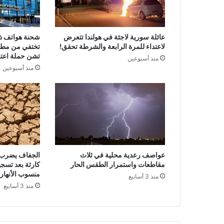
عائلة سورية لاجئة في هولندا تتعرض
لاعتداء للمرة الرابعة والشرطة تحقق!
تختفي من مطا
تشن حملة اعتق
منذ أسبوعين
منذ أسبوعين
عواصف رعدية محلية في ثلاث
الجفاف يضرب ه
مقاطعات واستمرار الطقس الحار
كارثة بعد تسج
منسوب الأنهار
منذ 3 أسابيع
منذ 3 أسابيع