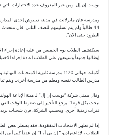
بوست إن إل. ومن غير المعروف عدد الاختبارات التي تم
ومدرسة فان مايرلانت في مدينة دينبوش إحدى المدارس ا
44 طالباً ولم يتم تسليمهم للصف الثاني. قال متح
الطرود حتى الآن”.
سيكتشف الطلاب يوم الخميس من عليه إعادة إجراء الا
إبطالها جميعاً وسيتعين على الطلاب إعادة إجراء الاختبا
أكملت حوالي 1170 مدرسة ثانوية الامتحانا
مدرس الطالب نفسه ومعلم من مدرسة أخرى. ويتم تبادل 
وقال ممثل شركة “بوست إن إل” لـ هيئة الإذاعة الهولند
نبحث بكل قوتنا”. يرجع التأخير إلى ضغوط الوقت التي
فترات زمنية أخرى. وبحسب الشركة، فإن شحنات بريد ال
إذا لم تظهر الامتحانات المفقودة، فقد يضطر بعض الطل
الطلاب ، لإذاعةراديو ” إن بي أو 1″ إن عدداً كبيراً من الطلاب المعنيين قد اتصلوا بالمنظمة بشأن هذه القضية.