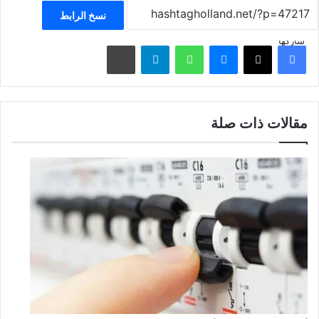
نسخ الرابط
شاركها
فيسبوك
‫X
ماسنجر
واتساب
تيلقرام
مشاركة عبر البريد
مقالات ذات صلة