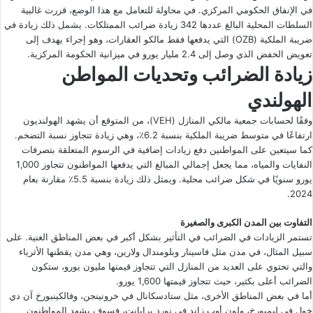
في الإنفاق الحكومي المركزي. في محاولة للتعامل مع هذا الوضع، قررت غالبية
السلطات المحلية البالغ عددها 342 زيادة ضرائب الممتلكات. يشمل ذلك زيادة في
ضريبة الملكية (OZB) التي يدفعها فقط مالكو العقارات، وهو إجراء يهدف إلى
تعويض الخفض الذي وصل إلى 2.4 مليار يورو في ميزانية الحكومة المركزية.
زيادة الضرائب وتحديات المواطن
الهولندي
وفقًا لحسابات جمعية مالكي المنازل (VEH)، من المتوقع أن يشهد الهولنديون
ارتفاعًا في متوسط ضريبة الملكية بنسبة 6.2٪، وهي زيادة تتجاوز نسبة التضخم.
كما سيتعين على المواطنين دفع زيادات إضافية في الرسوم المتعلقة بتصرفات
النفايات والمياه، مما يجعل إجمالي المبالغ التي يدفعها المواطنون تتجاوز 1,000
يورو سنويًا في شكل ضرائب محلية. ويمثل ذلك زيادة بنسبة 5.5٪ مقارنة بعام
2024.
التفاوت بين المدن الكبرى والصغيرة
تستمر الزيادات في الضرائب في التأثير بشكل أكبر في بعض المناطق الغنية. على
سبيل المثال، في مدن مثل فاسينار وبلومندال ولارين، وهي مدن يقطنها الأثرياء
والتي تحتوي على العديد من المنازل التي تتجاوز قيمتها مليون يورو، ستكون
الضرائب أعلى بكثير، حيث تتجاوز قيمتها 1,600 يورو.
أما في بعض المناطق الأخرى، مثل ستادسكانال في خرونينجن، وفالكينبورخ آن دي
خول في ليمبورخ، ولون أوب زاند في نورد برابانت، فسوف يشهد المواطنون