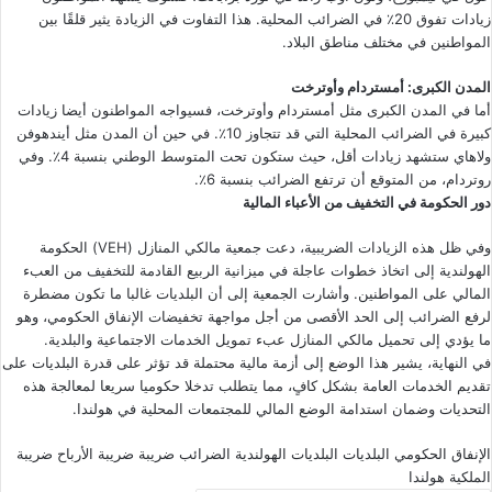
زيادات تفوق 20٪ في الضرائب المحلية. هذا التفاوت في الزيادة يثير قلقًا بين
المواطنين في مختلف مناطق البلاد.
المدن الكبرى: أمستردام وأوترخت
أما في المدن الكبرى مثل أمستردام وأوترخت، فسيواجه المواطنون أيضا زيادات
كبيرة في الضرائب المحلية التي قد تتجاوز 10٪. في حين أن المدن مثل أيندهوفن
ولاهاي ستشهد زيادات أقل، حيث ستكون تحت المتوسط الوطني بنسبة 4٪. وفي
روتردام، من المتوقع أن ترتفع الضرائب بنسبة 6٪.
دور الحكومة في التخفيف من الأعباء المالية
وفي ظل هذه الزيادات الضريبية، دعت جمعية مالكي المنازل (VEH) الحكومة
الهولندية إلى اتخاذ خطوات عاجلة في ميزانية الربيع القادمة للتخفيف من العبء
المالي على المواطنين. وأشارت الجمعية إلى أن البلديات غالبا ما تكون مضطرة
لرفع الضرائب إلى الحد الأقصى من أجل مواجهة تخفيضات الإنفاق الحكومي، وهو
ما يؤدي إلى تحميل مالكي المنازل عبء تمويل الخدمات الاجتماعية والبلدية.
في النهاية، يشير هذا الوضع إلى أزمة مالية محتملة قد تؤثر على قدرة البلديات على
تقديم الخدمات العامة بشكل كافٍ، مما يتطلب تدخلا حكوميا سريعا لمعالجة هذه
التحديات وضمان استدامة الوضع المالي للمجتمعات المحلية في هولندا.
الإنفاق الحكومي
البلديات
البلديات الهولندية
الضرائب
ضريبة
ضريبة الأرباح
ضريبة
الملكية
هولندا