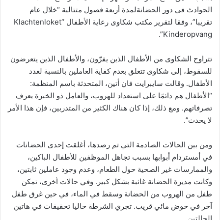
الحوادث في دور الحضانةلمدة أربعة فصول متتالية “خلال عام
تقريبا”، وفقا لتقرير مكتب شكاوى رعاية الأطفال “Klachtenloket
Kinderopvang”.
تتراوح الشكاوى من الأطفال الذين يفرّون، والأطفال الذين يتعرضون
للسقوط، إلى شكاوى تتعلق بعدم كفاية العاملين بالنسبة لعدد
الأطفال. وقالت سايبرايت فان أتين، المتحدثة باسم المنظمة:
“الأطفال هم دائمًا على استعداد للهروب، والعامل ذو الخبرة يعرف
تصرفاتهم. ومع ذلك، إذا كان هناك الكثير من المتدربين، فإن هذا الأمر
لا يحدث”.
ومن بين الحالات الصادمة التي تم رصدها، أغلقت إحدى الحضانات
في أمستردام أبوابها بسبب تجاهل الموظفين للأطفال الباكين،
والممارسات غير الصحية حول الطعام، وعدم وجود عاملين ثابتين،
وكانت مديرة الحضانة غائبة بشكل كبير. وفي حالات أخرى، تمكن
طفل من الهروب من الحضانة وسقط في الماء، في حين غرق طفل
آخر في حوض مائي قريب. تجري الشرطة حاليا تحقيقات في هاتين
الحالتين.