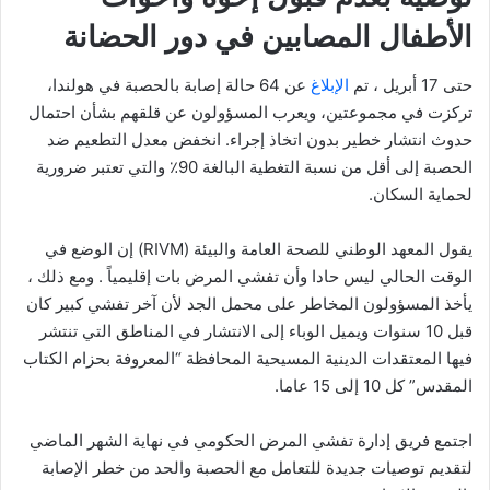
الأطفال المصابين في دور الحضانة
حتى 17 أبريل ، تم
الإبلاغ
عن 64 حالة إصابة بالحصبة في هولندا،
تركزت في مجموعتين، ويعرب المسؤولون عن قلقهم بشأن احتمال
حدوث انتشار خطير بدون اتخاذ إجراء. انخفض معدل التطعيم ضد
الحصبة إلى أقل من نسبة التغطية البالغة 90٪ والتي تعتبر ضرورية
لحماية السكان.
يقول المعهد الوطني للصحة العامة والبيئة (RIVM) إن الوضع في
الوقت الحالي ليس حادا وأن تفشي المرض بات إقليمياً . ومع ذلك ،
يأخذ المسؤولون المخاطر على محمل الجد لأن آخر تفشي كبير كان
قبل 10 سنوات ويميل الوباء إلى الانتشار في المناطق التي تنتشر
فيها المعتقدات الدينية المسيحية المحافظة “المعروفة بحزام الكتاب
المقدس” كل 10 إلى 15 عاما.
اجتمع فريق إدارة تفشي المرض الحكومي في نهاية الشهر الماضي
لتقديم توصيات جديدة للتعامل مع الحصبة والحد من خطر الإصابة