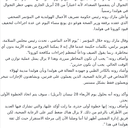
التجوال أن يتنفسوا الصعداء، لأنه اعتباراً من 28 أبريل الجاري ينتهي حظر التجوال
في هولندا رسمياً.
وأعلن مارك روته رئيس حكومة تصريف الأعمال الهولندية في المؤتمر الصحفي
الذي عقده برفقة وزير الصحة هوغو دي يونغ مساء اليوم عن عدة اجراءات لتخفيف
قيود كورونا في هولندا.
وقال مارك روته خلال المؤتمر : “يوم الأحد الماضي ، تحدث رئيس مجلس السلامة،
هوبير برلس، بكلمات حكيمة عندما قال إنه لا يمكننا الخروج من هذه الأزمة بدون أي
مخاطرة. ربما يقول الصيف وداعاً لمعظم إجراءات مكافحة كورونا”.
وأضاف روته:” يجب أن تكون المخاطر مبررة، وهذا لا يزال يمثل عملية توازن في
الوقت الحالي. يجب أن نكون حذرين”.
وأشاد روته بالكادر الطبي و جهوده الفعالة في هولندا وبأن هولندا مدينة لهؤلاء
الأشخاص في الرعاية الصحية، الذين يعملون على فترتين، ويشاهدون الإجازات تتبخر
ويعملون فقط بشكل مستمر.
وأكد روته أنه بحلول يوم الأربعاء 28 نيسان (أبريل) ، سوف يتم اتخاذ الخطوة الأولى
بحذر.
وأضاف روته: إنها خطوة أولى حذرة، ما زلت أؤكد عليها، والتي تشارك فيها العديد
من الأطراف بالرغم من ذلك. لا يزال هناك ضغط كبير على الرعاية الصحية، لكن
فريق إدارة التفشي أظهر لنا أننا وصلنا الآن إلى مرحلة الاستقرار حيث كل ثقة
هولندا في هذا “.