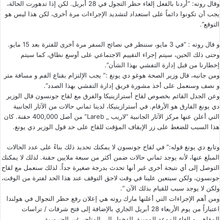
وقال روته: “أردنا بالفعل إلغاء حظر التجول في 28 أبريل. لكن إذا تدهورت الحالة،
يجب أن تكونوا دائماً على استعداد لتشديد الإجراءات مرة أخرى، لكن هذا ليس هو
التوقع”.
و قال روته : “في 3 مايو، سننظر في نصائح السفر مرة أخرى للفترة بعد 15 مايو.
وحتى ذلك الحين، سيتم إجراء التقييم الاجتماعي على أوسع نطاق، كما سيتم
إخطارنا من قبل إدارة التفشي بهذا الشأن”.
ومن جانبه، قال وزير الصحة هوغو دي يونغ :” يجب الإلتزام بقناع الفم و مسافة متر
و نصف وسنعمل على أخذ مشورة فريق إدارة التفشي بهذا الصدد”.
وعن الجدل القائم بخصوص لقاح أسترازينيكا والفرق مع لقاح جونسون قال الوزير
دي يونغ الفارق هو الأرقام. في أسترازينيكا، لدينا ثماني حالات من الآثار الجانبية
التي أعلن عنها مركز الآثار الجانبية “لاريب _ Lareb” من أصل 400,000 حقنة. كان
هذا السبب للضغط على زر الإيقاف المؤقت للقاح على حد قول الوزير دي يونغ.
وتابع دي يونغ قوله:” في لقاح جونسون لا يمكنك تحديد ذلك بناءً على عدد الحالات
المبلغ عنها، لأنه يوجد ثماني حالات ضمن أكثر من سبعة ملايين حقنة. لذلك لا يمكنك
التوصل إلى أي نتيجة أخرى غير أنها تحدث بدرجة صغيرة جداً. لذلك سنعمل مع لقاح
جونسون، ولكن سيتعين علينا في وقت لاحق التوقف عند هذا الحد لفترة من الوقت،
ولكن لا يوجد سبب للقيام بذلك الآن “.
ومن أهم الإجراءات التي أعلنها مارك روته هي إعلان رفع حظر التجوال في هولندا
اعتباراً من يوم الأربعاء 28 أبريل الجاري بالإضافة إلى فتح شرفات / تراسات
المقاهي و إلغاء الموعد المسبق للدخول إلى المتاجر غير الضرورية.