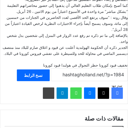
كما أصبح بإمكان طلاب التعليم العالي أن يذهبوا إلى حضور محاضراتهم التعليمة
“بشكل مباشر” مرة واحدة في الأسبوع اعتباراً من يوم الاثنين ، 26 أبريل.
وقال روته : “سوف يرتفع الحد الأقصى لعدد الحاضرين في الجنازات من خمسين
إلى مائة، وسوف يسمح أيضاً بإجراء الاختبارات النظرية لرخص القيادة اعتباراً من
28 أبريل”.
بالإضافة إلى ما تم ذكره تم رفع عدد الزوار في المنزل إلى شخصين بدل شخص
واحد.
الجدير ذكره أن الحكومة الهولندية أعلنت عن قيود و اغلاق صارم للبلاد منذ منتصف
ديسمبر الماضي في محاولة للحد وللسيطرة على تفشي فيروس كورونا في البلاد.
تخفيف قيود كورونا
حظر التجوال في هولندا
قيود كورونا
نسخ الرابط
شاركها
فيسبوك
‫X
ماسنجر
واتساب
تيلقرام
مشاركة عبر البريد
مقالات ذات صلة