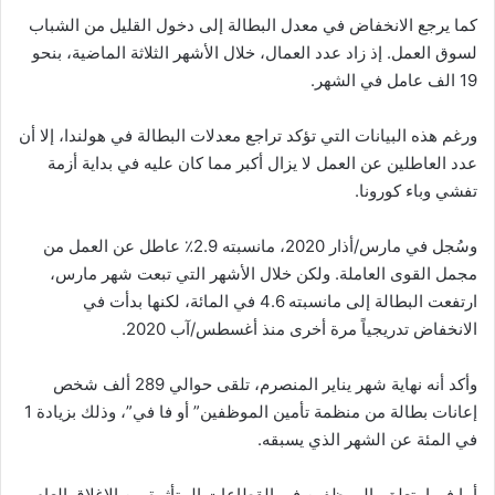
كما يرجع الانخفاض في معدل البطالة إلى دخول القليل من الشباب
لسوق العمل. إذ زاد عدد العمال، خلال الأشهر الثلاثة الماضية، بنحو
19 الف عامل في الشهر.
ورغم هذه البيانات التي تؤكد تراجع معدلات البطالة في هولندا، إلا أن
عدد العاطلين عن العمل لا يزال أكبر مما كان عليه في بداية أزمة
تفشي وباء كورونا.
وسُجل في مارس/أذار 2020، مانسبته 2.9٪ عاطل عن العمل من
مجمل القوى العاملة. ولكن خلال الأشهر التي تبعت شهر مارس،
ارتفعت البطالة إلى مانسبته 4.6 في المائة، لكنها بدأت في
الانخفاض تدريجياً مرة أخرى منذ أغسطس/آب 2020.
وأكد أنه نهاية شهر يناير المنصرم، تلقى حوالي 289 ألف شخص
إعانات بطالة من منظمة تأمين الموظفين” أو فا في”، وذلك بزيادة 1
في المئة عن الشهر الذي يسبقه.
أما فيما يتعلق بالموظفين في القطاعات المتأثرة من الإغلاق العام،