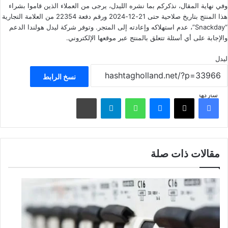
وفي نهاية المقال، نذكركم بما نشره الليدل، يرجى من العملاء الذين قاموا بشراء
هذا المنتج بتاريخ صلاحية حتى 21-12-2024 ورقم دفعة 22354 من العلامة التجارية
“Snackday”، عدم استهلاكه وإعادته إلى المتجر. وتوفر شركة ليدل هولندا الدعم
والإجابة على أي أسئلة تتعلق بالمنتج عبر موقعها الإلكتروني.
ليدل
نسخ الرابط
شاركها
فيسبوك
‫X
ماسنجر
واتساب
تيلقرام
مشاركة عبر البريد
مقالات ذات صلة