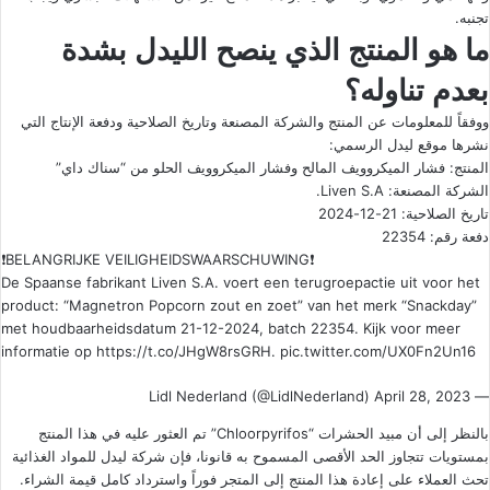
تجنبه.
ما هو المنتج الذي ينصح الليدل بشدة
بعدم تناوله؟
ووفقاً للمعلومات عن المنتج والشركة المصنعة وتاريخ الصلاحية ودفعة الإنتاج التي
نشرها موقع ليدل الرسمي:
المنتج: فشار الميكروويف المالح وفشار الميكروويف الحلو من “سناك داي”
الشركة المصنعة: Liven S.A.
تاريخ الصلاحية: 21-12-2024
دفعة رقم: 22354
❗️BELANGRIJKE VEILIGHEIDSWAARSCHUWING❗️
De Spaanse fabrikant Liven S.A. voert een terugroepactie uit voor het
product: “Magnetron Popcorn zout en zoet” van het merk “Snackday”
met houdbaarheidsdatum 21-12-2024, batch 22354. Kijk voor meer
informatie op
https://t.co/JHgW8rsGRH
.
pic.twitter.com/UX0Fn2Un16
April 28, 2023
— Lidl Nederland (@LidlNederland)
بالنظر إلى أن مبيد الحشرات “Chloorpyrifos” تم العثور عليه في هذا المنتج
بمستويات تتجاوز الحد الأقصى المسموح به قانونا، فإن شركة ليدل للمواد الغذائية
تحث العملاء على إعادة هذا المنتج إلى المتجر فوراً واسترداد كامل قيمة الشراء.