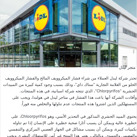
متجر ليدل
تحذر شركة ليدل العملاء من شراء فشار الميكروويف المالح والفشار الميكروويف
الحلو من العلامة التجارية “سناك داي”، وذلك بسبب وجود كمية كبيرة من المبيدات
الحشرية “Chlorpyrifos”، الذي تنتجه شركة اسبانية، في هذه المنتجات.
وأفادت الشركة أنها باعت هذا الفشار في متاجر ليدل في هولندا، ويجب على
المستهلكين الذين اشتروا هذه المنتجات عدم تناولها والتخلص منه فوراً.
يحتوي المبيد الحشري المذكور في التحذير الأمني، وهو Chloorpyrifos، على
خطورة عالية ويمكن أن يسبب آثارا صحية خطيرة على الإنسان إذا تم تناوله
بكميات كبيرة، ويمكن أن يسبب مشاكل في الجهاز العصبي المركزي والتنفسي
والهضمي والتنموي. وبالتالي، يعتبر هذا المنتج غير آمن للاستهلاك البشري ويجب