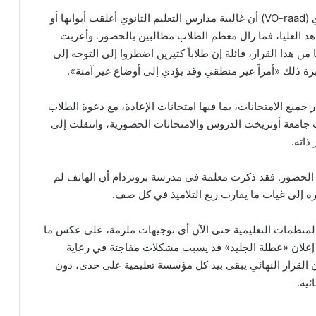
في المقابل، أوضح متحدث باسم مجلس التعليم الثانوي (VO-raad) أن غالبية مدارس التعليم الثانوي أغلقت أبوابها أو
عاهد العليا، فما زال معظم الطلاب مطالبين بالحضور. وأعربت
ن هذا القرار، قائلة إن طلاباً كثيرين اضطروا إلى التوجه إلى
ة ذلك «أمراً غير منطقي وقد يؤدي إلى أوضاع غير آمنة».
 جميع الامتحانات، بما فيها امتحانات الإعادة، مع دعوة الطلاب
لغت جامعة أوتريخت الدروس والامتحانات الحضورية، وانتقلت إلى
 ذاته.
 الحضور. فقد ذكرت معلمة في مدرسة بروتردام أن الهاتف لم
رة إلى غياب ما يقارب ربع التلاميذ في كل صف.
لمنظمات التعليمية حتى الآن أي توجيهات ملزمة، على عكس ما
 إعلان «عطلة الجليد» قد يسبب مشكلات مفاجئة في رعاية
أن القرار النهائي يبقى بيد كل مؤسسة تعليمية على حدى، دون
ئية.