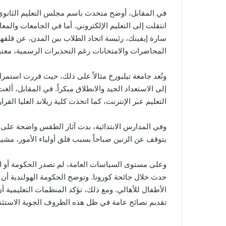
انتقلت إلى التعليم الإلكتروني. أما في الجامعات والم
سارة إيفينك، رئيسة اتحاد الطلاب بين المدن، عن قلقها م
المحاضرات والامتحانات رغم التحذيرات الرسمية، معتبر
وتُعد جامعة تيلبورخ مثالاً على ذلك، حيث قررت استمرار
إلى الاستعداد الجيد والانطلاق مبكراً. في المقابل، أ
التعليم عبر الإنترنت، كما اتخذت كلية زيلاند العليا القرار
وفي المدارس الابتدائية، بدت آثار الطقس واضحة على
يتوقف عن الرنين صباحاً بسبب قلق أولياء الأمور، مشي
وعلى مستوى السياسات العامة، لم تصدر الحكومة أو ا
حدث خلال جائحة كورونا. وتوضح الحكومة الهولندية أن
الأطفال للأهالي. ومع ذلك، تؤكد المنظمات التعليمية 
تقديم نصائح عامة في ظل هذه الظروف الجوية الاستثنا