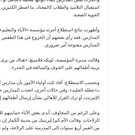
استقبال التلاميذ والطلاب كالمعتاد، ما اضطر الكثيرين
الجوية الصعبة.
المدارس. فقد رأى بعضهم أن الخروج في هذا الطقس يشكل
المدارس مفتوحة أمر ضروري.
وقالت مديرة المؤسسة، لوبكه فلامينغ: «هناك من يرى
تربية أطفالهم على الخوف والمبالغة في الحذر».
وبحسب الاستطلاع، أفاد ثلث أولياء الأمور بأن مدارس أ
بـ«عطلة الجليد». وفي حالات أخرى، اتخذت المدارس حلول
الإنترنت، أو ترك القرار للأهالي بشأن إرسال أطفالهم 
وعلى الرغم من المخاوف، أبدى بعض الآباء حماسهم للأجو
الزلاجات. وقالت الأم كيرا إيرتينك من مدينة ألكمار إ
من العمر أربع سنوات إلى المدرسة على الزلاجة، ولم نكن