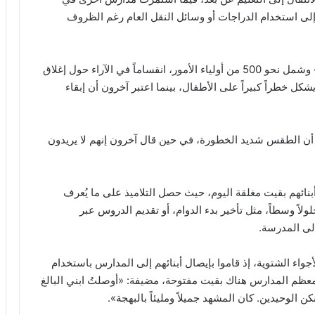
 إلى استخدام الدراجات أو وسائل النقل العام رغم الظروف
وأظهرت نتائج استطلاع أجرته مؤسسة «الآباء والتعليم» وشمل نحو 500 من أولياء الأمور، انقساماً في الآراء حول إغلاق
 خطراً كبيراً على الأطفال، بينما اعتبر آخرون أن إبقاء
 أن الطقس شديد الخطورة، في حين قال آخرون إنهم لا يريدون
بنائهم بقيت مغلقة اليوم، حيث حصل التلاميذ على ما يُعرف
اً وسطاً، مثل تأخير بدء الدوام، أو تقديم الدروس عبر
إلى المدرسة.
اء الشتوية، إذ قاموا بإيصال أبنائهم إلى المدارس باستخدام
ن معظم المدارس هناك بقيت مفتوحة، مضيفة: «أوصلتُ ابني البالغ
 الوحيدين. كان المشهد جميلاً ومليئاً بالبهجة».