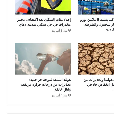
شحنة هواتف ذكية بقيمة 5 ملايين يورو
إجلاء مئات السكان بعد اكتشاف مختبر
ر سخيبول والشرطة
مخدرات في حي سكني بمدينة لاهاي
الات
منذ 3 أسابيع
ولندا وتحذيرات من
هولندا تستعد لموجة حر جديدة..
يل انخفاض حاد في
تحذيرات من درجات حرارة مرتفعة
وليالٍ خانقة
منذ 4 أسابيع