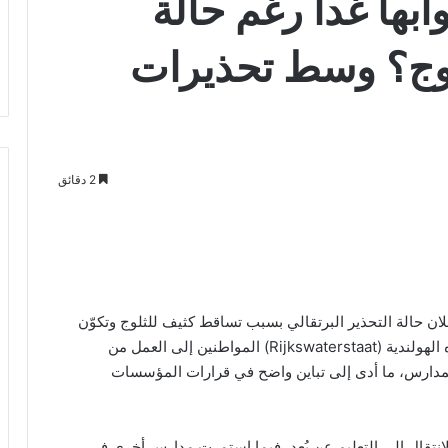
بها غداً رغم حالة
وج؟ وسط تحذيرات
2 دقائق
 حالة التحذير البرتقالي بسبب تساقط كثيف للثلوج وتكوّن
الجليد على الطرق. وفي حين دعت هيئة الطرق والمياه الهولندية (Rijkswaterstaat) المواطنين إلى العمل من
لمدارس، ما أدى إلى تباين واضح في قرارات المؤسسات
الانتقال إلى التعليم عن بُعد، فيما استمرت مدارس أخرى في