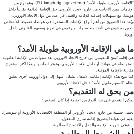
“الإقامة الأوروبية طويلة الأمد” (EU-langdurig ingezetene)، وهو نوع من
الإقامات يمنح الأجانب من خارج الاتحاد الأوروبي حق الإقامة الدائمة تقريباً داخل
هولندا، مع تسهيلات إضافية للإقامة والعمل في عدد من دول الاتحاد الأوروبي.
ويُعد هذا التصريح من أهم أنواع الإقامات المستقرة في هولندا، خصوصًا للأشخاص
الذين يعيشون في البلاد منذ سنوات ويرغبون في تعزيز وضعهم القانوني داخل
أوروبا.
ما هي الإقامة الأوروبية طويلة الأمد؟
هي إقامة تُمنح للمقيمين من خارج الاتحاد الأوروبي بعد سنوات من الإقامة القانونية
المتواصلة في هولندا أو داخل الاتحاد الأوروبي، وتوفر لصاحبها وضعًا أكثر استقرارًا
مقارنة بالإقامة المؤقتة.
كما تتيح هذه الإقامة إمكانية الانتقال بشكل أسهل إلى دول أوروبية أخرى تطبق
نظام “المقيم طويل الأمد” داخل الاتحاد الأوروبي.
من يحق له التقديم؟
يمكن التقديم على هذا النوع من الإقامة إذا كان الشخص:
يحمل جنسية من خارج الاتحاد الأوروبي أو المنطقة الاقتصادية الأوروبية أو سويسرا.
يقيم في هولندا بتصريح إقامة ساري المفعول.
استوفى شروط الإقامة والدخل والاندماج المطلوبة.
أهم الشروط المطلوبة