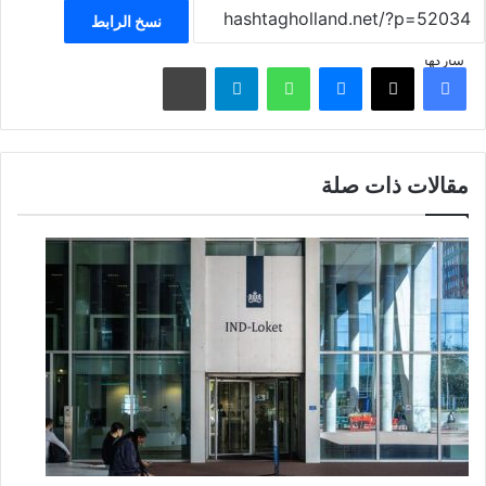
نسخ الرابط
شاركها
فيسبوك
‫X
ماسنجر
واتساب
تيلقرام
مشاركة عبر البريد
مقالات ذات صلة