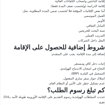
إقامة الباحثين وأصحاب الكفاءات العالية
إقامة الدراسة (ويُحتسب نصف المدة فقط)
أما بعض الإقامات المؤقتة فلا تُحتسب ضمن المدة المطلوبة، مثل:
العمل الموسمي
الأوبير
التبادل الثقافي
سنة البحث للخريجين
التدريب العملي
النقل داخل الشركات
شروط إضافية للحصول على الإقامة
إضافة إلى مدة الإقامة، يجب على المتقدم:
إثبات دخل كافٍ ومستقر.
النجاح في امتحان الاندماج الهولندي.
التسجيل في البلدية (BRP).
امتلاك جواز سفر ساري المفعول.
عدم تشكيل خطر على الأمن أو النظام العام.
كم تبلغ رسوم الطلب؟
حددت السلطات الهولندية رسوم التقديم على الإقامة الأوروبية طويلة الأمد بـ254
يورو.