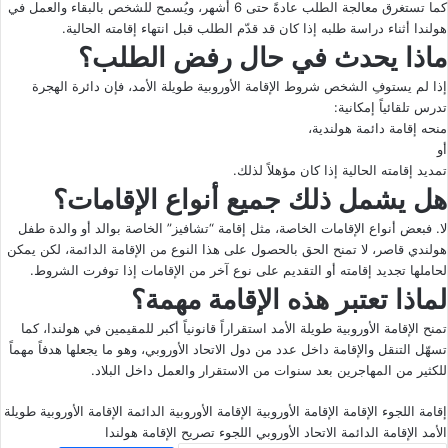
كما تستغرق معالجة الطلب عادةً حتى 6 أشهر، ويُسمح للشخص بالبقاء والعمل في
هولندا أثناء دراسة طلبه إذا كان قد قدّم الطلب قبل انتهاء إقامته الحالية.
ماذا يحدث في حال رفض الطلب؟
إذا لم يستوفِ الشخص شروط الإقامة الأوروبية طويلة الأمد، فإن دائرة الهجرة
تدرس تلقائياً إمكانية:
منحه إقامة دائمة هولندية،
أو
تمديد إقامته الحالية إذا كان مؤهلاً لذلك.
هل يشمل ذلك جميع أنواع الإقامات؟
لا. فبعض أنواع الإقامات الخاصة، مثل إقامة “تشافيز” الخاصة بوالد أو والدة طفل
هولندي قاصر، لا تمنح الحق بالحصول على هذا النوع من الإقامة الدائمة، لكن يمكن
لحاملها تجديد إقامته أو التقديم على نوع آخر من الإقامات إذا توفرت الشروط.
لماذا تعتبر هذه الإقامة مهمة؟
تمنح الإقامة الأوروبية طويلة الأمد استقراراً قانونياً أكبر للمقيمين في هولندا، كما
تسهّل التنقل والإقامة داخل عدد من دول الاتحاد الأوروبي، وهو ما يجعلها هدفاً مهماً
للكثير من المهاجرين بعد سنوات من الاستقرار والعمل داخل البلاد.
إقامة اللجوء
الإقامة
الإقامة الأوروبية
الإقامة الأوروبية الدائمة
الإقامة الأوروبية طويلة
الأمد
الإقامة الدائمة
الاتحاد الأوروبي
اللجوء
تصريح الإقامة
هولندا