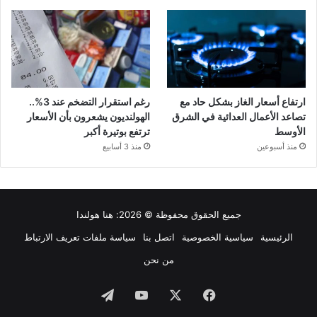
ارتفاع أسعار الغاز بشكل حاد مع
رغم استقرار التضخم عند 3%..
تصاعد الأعمال العدائية في الشرق
الهولنديون يشعرون بأن الأسعار
الأوسط
ترتفع بوتيرة أكبر
منذ أسبوعين
منذ 3 أسابيع
جميع الحقوق محفوظة © 2026:
هنا هولندا
الرئيسية
سياسية الخصوصية
اتصل بنا
سياسة ملفات تعريف الارتباط
من نحن
فيسبوك
‫X
‫YouTube
تيلقرام