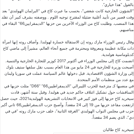
بالقول “هذا خياري”.
“الشؤون الخارجية كانت شغفي”، بحسب ما عبرت كاخ في “البرلمان الهولندي” بعد
وقت قصير من تأييد أغلبية ضئيلة لمقترح توجيه اللوم . ووصفته بشرف كبير أن تقلد
هذا المنصب. وطلبت كاخ من الوزراء الآخرين من حزبها “الديمقرايين66” البقاء في
مناصبهم.
وقال رئيس الوزراء مارك روته إن الاستقالة خسارة لهولندا. وأضاف روته إنها امرأة
ذات مكانة عظيمة ومعروفة ومحترمة في جميع أنحاء العالم، مشيراً إلى ماضي كاخ
كدبلوماسية هولندية.
انضمت كاخ إلى مجلس الوزراء في أكتوبر 2017 كوزير للتجارة الخارجية والتنمية.
أصبحت
وزيرة للخارجية في 24
مايو من هذا العام بسبب نقل سلفها ستيف بلوك
إلى وزارة الشؤون الاقتصادية. قبل دخولها عالم السياسة عملت في سوريا ولبنان
مع عدد من منظمات الأمم المتحدة.
في منصبها كـ متزعمة للحزب الليبرالي “الديمقراطيين66” “D66” مثلت حزبها في
المناقشات حول تشكيل ائتلاف حاكم جديد في هولندا. وقبل ستة أشهر، قادت
سيخريد كاخ
حزبها إلى فوز كبير في
الانتخابات التشريعية الهولندية2021
، حيث حصل
ارتفعت مقاعد حزبها ​​من 19 إلى 24 مقعداً. وأصبح حزب الديمقراطيين66 ثاني أكبر
حزب في مجلس النواب الهولندي “الغرفة الثانية”، خلف حزب مارك روته “في في
دي”، الذي يضم 34 مقعداً.
سيخريد كاخ
طالبان