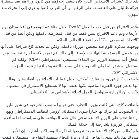
لقد تُرك عشرات الأشخاص الذين كان ينبغي إجلاؤهم من كابول وراءهم بعد سيطرة
حركة طالبان على العاصمة، على الرغم من أن النواب كانوا يدعون إلى التحرك منذ
شهور.
وقُدم الاقتراح من قبل حزب العمل “PvdA” خلال مناقشة الوضع في أفغانستان يوم
الأربعاء، وتم دعم الاقتراح ليس فقط من قبل المعارضة بأكملها ولكن أيضاً من قبل
“الاتحاد المسيحي CU” أحد أعضاء التحالف الحاكم.
ووجهت مذكرة اللوم ضد مجلس الوزراء بأكمله، ولكن تم تحديد كاخ صراحةً على أنها
من يتحمل المسؤولية النهائية. بالإضافة إلى ذلك، تم تمرير لائحة لوم ثانية ضد وزير
الدفاع أنك بيليفيلد الوزير عن النداء المسيحي الديمقراطي (CDA)، ولكنه لم
يستقيل. ورفض البرلمان التصويت على سحب الثقة وهو اقتراح قدمه الحزب
الاشتراكي “SP”.
وأوضحت كاخ عن وجود نقاش “مكثف” حول عمليات الإجلاء من أفغانستان. وقالت
إنها تدعم جهود الفترة الماضية لكنها تعتقد أنها لا تستطيع الاستمرار في منصبها.
وأكدت أن الوزارة ستواصل العمل لإجلاء الأشخاص من أفغانستان.
وأضافت كاخ، التي كانت وزيرة التجارة حتى
توليها
منصب الخارحية في شهر مايو،
إن التصويت لم يترك لها خياراً سوى الاستقالة. “رؤيتي لنظامنا الديمقراطي ونهج
إرادتنا تحتم على الوزير الاستقالة في حال عدم الموافقة على سياسته، لذا سأقدم
استقالتي كوزيرة للخارجية إلى جلالة الملك”.
ولم يُطلب من كاخ الاستقالة بعد تعرضها لمذكرة اللوم، لكنها أشارت إن الأمر
متروك لها. ولم تبدي رأيها في قرار وزيرة الدفاع بيليفيلد البقاء في منصبها. واكتفت