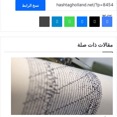
نسخ الرابط
شاركها
فيسبوك
‫X
ماسنجر
واتساب
تيلقرام
مشاركة عبر البريد
مقالات ذات صلة