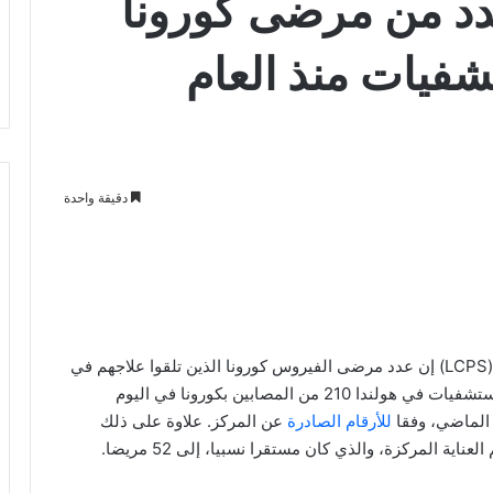
دد من مرضى كورونا
شفيات منذ العام
دقيقة واحدة
قال مركز التنسيق الوطني لتوزيع المرضى في هولندا (LCPS) إن عدد مرضى الفيروس كورونا الذين تلقوا علاجهم في
المستشفى بلغ 916 يوم الثلاثاء. في حين استقبلت المستشفيات في هولندا 210 من المصابين بكورونا في اليوم
للأرقام الصادرة
عن المركز. علاوة على ذلك
ة المركزة، والذي كان مستقرا نسبيا، إلى 52 مريضا.