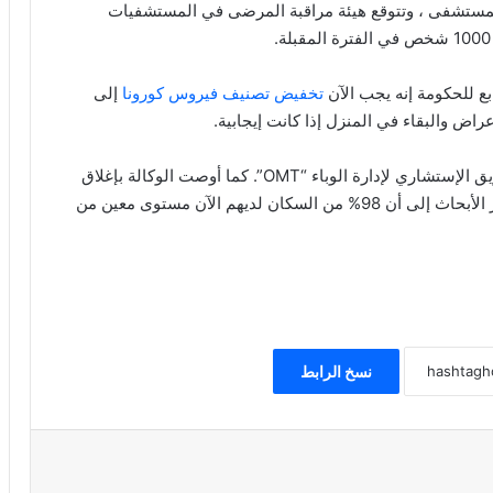
ون العلاج في المستشفى ، وتتوقع هيئة مراقبة المرضى في المستشفيات
ع للحكومة إنه يجب الآن
تخفيض تصنيف فيروس كورونا
إلى
عراض والبقاء في المنزل إذا كانت إيجابية.
لم تقل الحكومة بعد ما إذا كانت ستتبنى اقتراحات الفريق الإستشاري لإدارة الوباء “OMT”. كما أوصت الوكالة بإغلاق
مراكز الاختبار الإقليمية وتقليص التطعيم. في حين تشير الأبحاث إلى أن 98% من السكان لديهم الآن مستوى معين من
نسخ الرابط