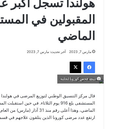
هولندا تسجل أكبر ع
المقبولين في المست
الماضي
مارس 7, 2023
آخر تحديث: مارس 7, 2023
فيسبوك
‫X
نتيجة فحص كورونا ايجابية
الماضي، وهذا أعلى رقم منذ 31 آذار (مارس) من العام الماضي، وفقا
ارتفع عدد مرضى كورونا الذين يتلقون علاجهم في قسم العناي