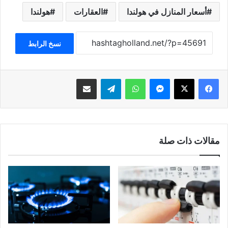
أسعار المنازل في هولندا
العقارات
هولندا
نسخ الرابط
فيسبوك
‫X
ماسنجر
واتساب
تيلقرام
مشاركة عبر البريد
مقالات ذات صلة