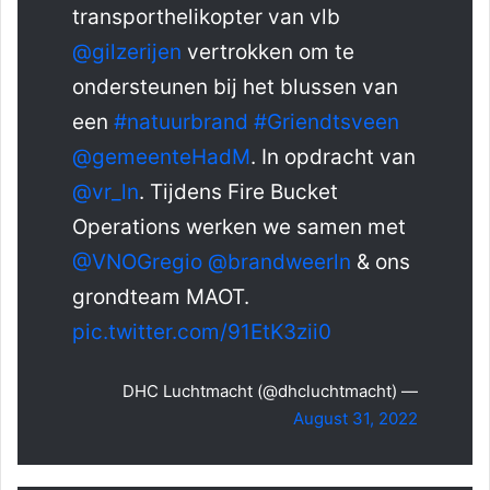
transporthelikopter van vlb
@gilzerijen
vertrokken om te
ondersteunen bij het blussen van
een
#natuurbrand
#Griendtsveen
@gemeenteHadM
. In opdracht van
@vr_ln
. Tijdens Fire Bucket
Operations werken we samen met
@VNOGregio
@brandweerln
& ons
grondteam MAOT.
pic.twitter.com/91EtK3zii0
— DHC Luchtmacht (@dhcluchtmacht)
August 31, 2022