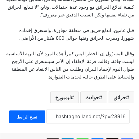
كيفية اندلاع الحرائق مع وجود عدة احتمالات. وتابع “لا تندلع الحرائق
من تلقاء نفسها ولكن السبب الدقيق غير معروف”.
قبل عامين، اندلع حريق في منطقة مجاورة، واستغرق إخماده
شهورا. ودمرت الحرائق وقتها حوالي 800 هكتار من الأراضي.
وقال المسؤول إن الخطرا ليس كبيراً هذه المرة لأن التربة الأساسية
ليست جافة. وقالت فرقة الإطفاء إن الأمر سيستغرق على الأرجح
طوال اليوم لإخماد النيران وطلبت من الناس الابتعاد عن المنطقة
والحفاظ على الطرق خالية لخدمات الطوارئ.
حرائق
حوادث
ليمبورخ
نسخ الرابط
فيسبوك
‫X
ماسنجر
واتساب
تيلقرام
مشاركة عبر البريد