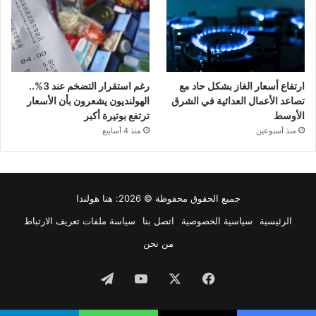
ارتفاع أسعار الغاز بشكل حاد مع
رغم استقرار التضخم عند 3%..
تصاعد الأعمال العدائية في الشرق
الهولنديون يشعرون بأن الأسعار
الأوسط
ترتفع بوتيرة أكبر
منذ أسبوعين
منذ 4 أسابيع
جميع الحقوق محفوظة © 2026:
هنا هولندا
الرئيسية
سياسية الخصوصية
اتصل بنا
سياسة ملفات تعريف الارتباط
من نحن
فيسبوك
‫X
‫YouTube
تيلقرام