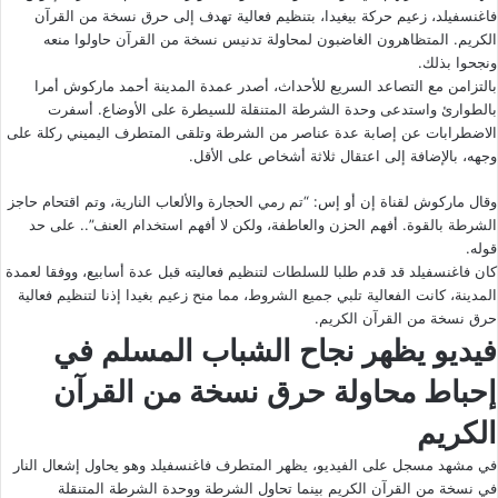
فاغنسفيلد، زعيم حركة بيغيدا، بتنظيم فعالية تهدف إلى حرق نسخة من القرآن
الكريم. المتظاهرون الغاضبون لمحاولة تدنيس نسخة من القرآن حاولوا منعه
ونجحوا بذلك.
بالتزامن مع التصاعد السريع للأحداث، أصدر عمدة المدينة أحمد ماركوش أمرا
بالطوارئ واستدعى وحدة الشرطة المتنقلة للسيطرة على الأوضاع. أسفرت
الاضطرابات عن إصابة عدة عناصر من الشرطة وتلقى المتطرف اليميني ركلة على
وجهه، بالإضافة إلى اعتقال ثلاثة أشخاص على الأقل.
وقال ماركوش لقناة إن أو إس: “تم رمي الحجارة والألعاب النارية، وتم اقتحام حاجز
الشرطة بالقوة. أفهم الحزن والعاطفة، ولكن لا أفهم استخدام العنف”.. على حد
قوله.
كان فاغنسفيلد قد قدم طلبا للسلطات لتنظيم فعاليته قبل عدة أسابيع، ووفقا لعمدة
المدينة، كانت الفعالية تلبي جميع الشروط، مما منح زعيم بغيدا إذنا لتنظيم فعالية
حرق نسخة من القرآن الكريم.
فيديو يظهر نجاح الشباب المسلم في
إحباط محاولة حرق نسخة من القرآن
الكريم
في مشهد مسجل على الفيديو، يظهر المتطرف فاغنسفيلد وهو يحاول إشعال النار
في نسخة من القرآن الكريم بينما تحاول الشرطة ووحدة الشرطة المتنقلة