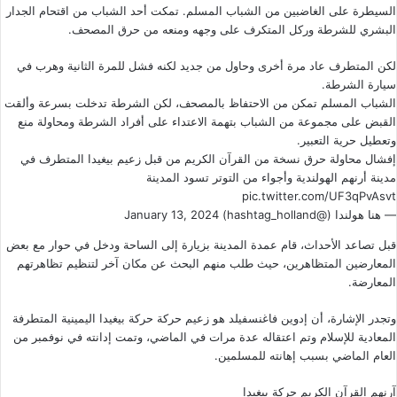
السيطرة على الغاضبين من الشباب المسلم. تمكت أحد الشباب من اقتحام الجدار
البشري للشرطة وركل المتكرف على وجهه ومنعه من حرق المصحف.
لكن المتطرف عاد مرة أخرى وحاول من جديد لكنه فشل للمرة الثانية وهرب في
سيارة الشرطة.
الشباب المسلم تمكن من الاحتفاظ بالمصحف، لكن الشرطة تدخلت بسرعة وألقت
القبض على مجموعة من الشباب بتهمة الاعتداء على أفراد الشرطة ومحاولة منع
وتعطيل حرية التعبير.
إفشال محاولة حرق نسخة من القرآن الكريم من قبل زعيم بيغيدا المتطرف في
مدينة أرنهم الهولندية وأجواء من التوتر تسود المدينة
pic.twitter.com/UF3qPvAsvt
— هنا هولندا (@hashtag_holland)
January 13, 2024
قبل تصاعد الأحداث، قام عمدة المدينة بزيارة إلى الساحة ودخل في حوار مع بعض
المعارضين المتظاهرين، حيث طلب منهم البحث عن مكان آخر لتنظيم تظاهرتهم
المعارضة.
وتجدر الإشارة، أن إدوين فاغنسفيلد هو زعيم حركة حركة بيغيدا اليمينية المتطرفة
المعادية للإسلام وتم اعتقاله عدة مرات في الماضي، وتمت إدانته في نوفمبر من
العام الماضي بسبب إهانته للمسلمين.
آرنهم
القرآن الكريم
حركة بيغيدا