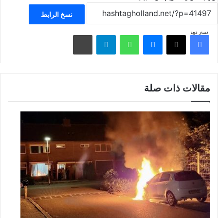
نسخ الرابط
شاركها
فيسبوك
‫X
ماسنجر
واتساب
تيلقرام
مشاركة عبر البريد
مقالات ذات صلة