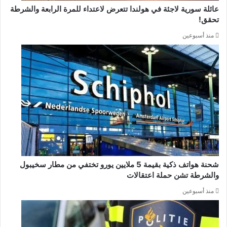
عائلة سورية لاجئة في هولندا تتعرض لاعتداء للمرة الرابعة والشرطة
تحقق!
منذ أسبوعين
شحنة هواتف ذكية بقيمة 5 ملايين يورو تختفي من مطار سخيبول
والشرطة تشن حملة اعتقالات
منذ أسبوعين