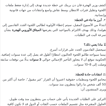
كشف وزير الهجرة فان دن برينك عن خطة جديدة تهدف إلى إدارة ضغط ملفات
اللجوء وتقليل فترات الانتظار، وسط نقاش واسع وانتقادات من جهات قانونية
وإنسانية.
📌
أبرز ما جاء في الخطة:
ابتداءً من الأسبوع المقبل، سيتم إعطاء الأولوية لطالبي اللجوء الجدد القادمين إلى
هولندا، وذلك بهدف الالتزام بالمواعيد التي يفرضها
الميثاق الأوروبي للهجرة
بشأن
سرعة البت في الطلبات.
⏳
ماذا يعني ذلك؟
سيحصل القادمون الجدد على قرارات أسرع.
بينما سيواجه طالبو اللجوء الحاليون انتظارًا أطول قد يصل إلى عدة سنوات إضافية.
الحكومة تتوقع أن لا يتجاوز التأخير الإجمالي حوالي
3 سنوات
بدلًا من توقعات سابقة
وصلت إلى 8–10 سنوات.
⚖️
انتقادات حادة للخطة:
محامو اللجوء ومنظمات حقوقية اعتبروا أن القرار “غير مقبول”، خاصة أن أكثر من
50 ألف شخص ما زالوا ينتظرون منذ سنوات.
ويرى المنتقدون أن:
التركيز على الطلبات الجديدة يأتي على حساب من ينتظرون منذ وقت طويل.
الحلول المقترحة مثل تقسيم الملفات حسب الفئات أو الدول قد لا تكون كافية