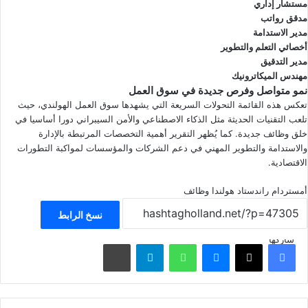
مستشار إداري
مدقق
رواتب
مدير الاستدامة
أخصائي التعلم والتطوير
مدير التدقيق
مهندس الميكاترونيك
نمو متواصل وفرص جديدة في سوق العمل
تعكس هذه القائمة التحولات السريعة التي يشهدها سوق العمل الهولندي، حيث
تلعب التقنيات الحديثة مثل الذكاء الاصطناعي والأمن السيبراني دورا أساسيا في
خلق وظائف جديدة. كما يُظهر التقرير أهمية التخصصات المرتبطة بالإدارة
والاستدامة والتطوير المهني في دعم الشركات والمؤسسات لمواكبة التطورات
الاقتصادية.
أمستردام
راندستاد
هولندا
وظائف
نسخ الرابط
شاركها
فيسبوك
‫X
ماسنجر
واتساب
تيلقرام
مشاركة عبر البريد