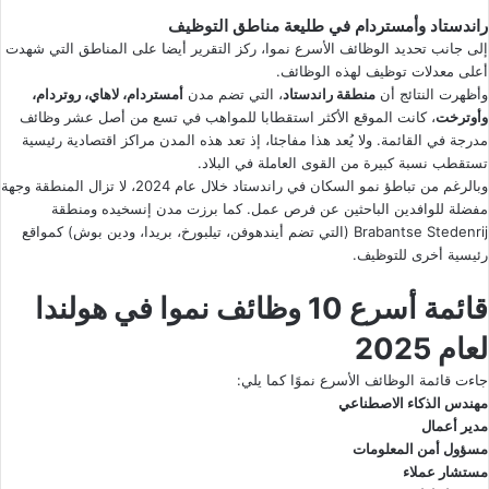
راندستاد وأمستردام في طليعة مناطق التوظيف
إلى جانب تحديد الوظائف الأسرع نموا، ركز التقرير أيضا على المناطق التي شهدت
أعلى معدلات توظيف لهذه الوظائف.
وأظهرت النتائج أن
منطقة راندستاد
، التي تضم مدن
أمستردام، لاهاي، روتردام،
وأوترخت
، كانت الموقع الأكثر استقطابا للمواهب في تسع من أصل عشر وظائف
مدرجة في القائمة. ولا يُعد هذا مفاجئا، إذ تعد هذه المدن مراكز اقتصادية رئيسية
تستقطب نسبة كبيرة من القوى العاملة في البلاد.
وبالرغم من تباطؤ نمو السكان في راندستاد خلال عام 2024، لا تزال المنطقة وجهة
مفضلة للوافدين الباحثين عن فرص عمل. كما برزت مدن إنسخيده ومنطقة
Brabantse Stedenrij (التي تضم أيندهوفن، تيلبورخ، بريدا، ودين بوش) كمواقع
رئيسية أخرى للتوظيف.
قائمة أسرع 10 وظائف نموا في هولندا
لعام 2025
جاءت قائمة الوظائف الأسرع نموًا كما يلي:
مهندس الذكاء الاصطناعي
مدير أعمال
مسؤول أمن المعلومات
مستشار عملاء