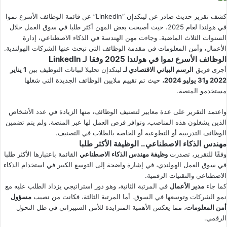
كشف تقرير حديث صادر عن لينكدإن “LinkedIn” عن قائمة الوظائف الأسرع نموا
في هولندا لعام 2025، حيث أصبحت بعض المهن أكثر طلبا في سوق العمل خلال
السنوات الثلاث الماضية. وجاءت مهن الهندسة في الذكاء الاصطناعي، إدارة
الأعمال، وأمن المعلومات في مقدمة الوظائف التي تبحث عنها الشركات الهولندية.
الوظائف الأسرع نموا في هولندا
2025
وفقا لـ LinkedIn
أجرى فريق
الرسم البياني الاقتصادي لـ
لينكدإن تحليلا لبيانات التوظيف بين
1 يناير
2022 و31 يوليو 2024
، حيث تم تقييم ملايين الوظائف الجديدة التي شغلها
مستخدمو المنصة.
واعتمد التقرير على عدة معايير لتصنيف الوظائف، منها الزيادة في عدد الأشخاص
الذين يشغلون هذه المناصب، وتوافر فرص العمل لها عبر المنصة. ولم يتم تضمين
الوظائف التدريبية أو التطوعية أو الخاصة بالطلاب في التصنيف.
مهندس الذكاء الاصطناعي.. الوظيفة الأكثر طلبا
وفقًا للتقرير، تصدرت
وظيفة مهندس الذكاء الاصطناعي
القائمة باعتبارها الأكثر طلبا
في سوق العمل الهولندي، في إشارة واضحة إلى التوسع الكبير في استخدام الذكاء
الاصطناعي والتقنيات الرقمية.
كما جاء
مدير الأعمال
في المرتبة الثانية، وهو دور استراتيجي يزداد الطلب عليه مع
نمو الشركات وتوسعها في السوق. أما المرتبة الثالثة، فكانت من نصيب
مسؤول
أمن المعلومات
، مما يعكس الأهمية المتزايدة للأمن السيبراني في ظل التحول
الرقمي.