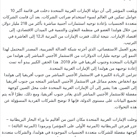
ويلفت المؤشر إلى أن دولة الإمارات العربية المتحدة دخلت في قائمة أكبر 10
عوامل تمكين في العالم لسوء استخدام ضرائب الشركات، بعد أن قامت الشركات
متعددة الجنسيات بإعادة توجيه استثمارات أجنبية مباشرة بأكثر من 218 مليار دولار،
من خلال هولندا العضو في منظمة التعاون والتنمية في الميدان الاقتصادي، إلى
اقتصاد الإمارات. نتيجة لذلك، قفزت الإمارات من المرتبة الـ12 إلى العاشرة في
الترتيب.
يعزو العمل الاستقصائي، الذي أجرته شبكة العدالة الضريبية، المصدر المحتمل لهذا
النمو إلى توجيه مليارات الدولارات من الاستثمار الأجنبي المباشر إلى هولندا من
الولايات المتحدة وجنوب أفريقيا في عام 2019. هذا الحقن الكبير يبدو أنه تمت
إعادة توجيهه من هولندا إلى الإمارات العربية المتحدة.
تتزامن الزيادة الكبيرة في الاستثمار الأجنبي المباشر من جنوب أفريقيا إلى هولندا
مع انخفاض بحجم مماثل في الاستثمار الأجنبي المباشر المتجه من جنوب أفريقيا
إلى الصين. هذا يشير إلى أن الإمارات العربية المتحدة حلت محل الصين كوجهة
مفضلة للاستثمار الأجنبي المباشر الذي يغادر جنوب أفريقيا، ومع ذلك، نظرًا لأنه يتم
تجميع البيانات على مستوى الدولة، فإنها لا توضح الشركات الفردية المسؤولة عن
هذه التحولات.
وحلت الإمارات العربية المتحدة مكان اثنين من أقاليم ما وراء البحار البريطانية –
جزر فيرجن البريطانية (المرتبة الأولى على المؤشر) وبرمودا (المرتبة الثالثة) –
كوجهة مفضلة للشركات متعددة الجنسيات الموجودة في هولندا، والشركات متعددة