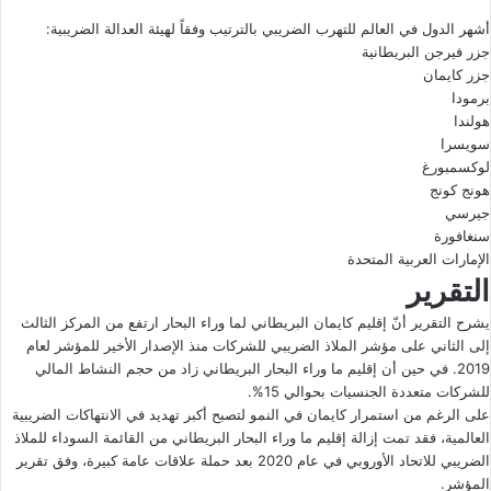
أشهر الدول في العالم للتهرب الضريبي بالترتيب وفقاً لهيئة العدالة الضريبية:
جزر فيرجن البريطانية
جزر كايمان
برمودا
هولندا
سويسرا
لوكسمبورغ
هونج كونج
جيرسي
سنغافورة
الإمارات العربية المتحدة
التقرير
يشرح التقرير أنّ إقليم كايمان البريطاني لما وراء البحار ارتفع من المركز الثالث
إلى الثاني على مؤشر الملاذ الضريبي للشركات منذ الإصدار الأخير للمؤشر لعام
2019. في حين أن إقليم ما وراء البحار البريطاني زاد من حجم النشاط المالي
للشركات متعددة الجنسيات بحوالي 15%.
على الرغم من استمرار كايمان في النمو لتصبح أكبر تهديد في الانتهاكات الضريبية
العالمية، فقد تمت إزالة إقليم ما وراء البحار البريطاني من القائمة السوداء للملاذ
الضريبي للاتحاد الأوروبي في عام 2020 بعد حملة علاقات عامة كبيرة، وفق تقرير
المؤشر.