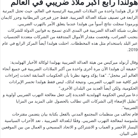
هولندا رابع أكبر ملاذ ضريبي في العالم
لا تزال هولندا واحدة من الملاذات الضريبية الرئيسية في العالم، حيث تحتل المرتبة
الرابعة في تصنيف شبكة العدالة الضريبية. فقط جزر فيرجن البريطانية وجزر كايمان
وبرمودا سجلت نتائج أسوأ من هولندا عندما يتعلق الأمر بالتهرب الضريبي.
نظرت شبكة العدالة الضريبية في المدى الذي تسمح به قوانين الدولة للشركات
بتجنب الضرائب، وفحصت مقدار الأموال المتدفقة من الشركات متعددة الجنسيات
عبر البلد باستخدام مثل هذه المخططات. احتلت هولندا أيضاً المركز الرابع في عام
2019.
وقال أرنولد ميركيس من هيئة العدالة الضريبية بهولندا لوكالة الأخبار الهولندية:
“حقيقة أن هولندا الآن مرة أخرى واحدة من أكبر الملاذات الضريبية في جميع أنحاء
العالم أمر مخجل”. “هذا يؤكد وجهة نظرنا بأن الحكومات السابقة اتخذت إجراءات
غير كافية ضد التهرب الضريبي. ونتيجة لذلك، ليس فقط هولندا تخسر الإيرادات
الحكومية، ولكن أيضاً العديد من البلدان الأخرى.”
دعا ميركيس الحكومة الهولندية الجديدة إلى جعل معالجة التهرب الضريبي أولوية و
“تقليل الإصغاء إلى الشركات التي تطالب بالحصول على المزيد من المزايا
الضريبية”.
قام تحالف من منظمات المجتمع المدني بالفعل بكتابة بيان يتضمن مقترحات
ملموسة لمعالجة التهرب الضريبي. وفقًا لـلعدالة الضريبية ، تعد الأحزاب السياسية
اليسار الأخضر و العماب و الاشتراكي و الاتحاد المسيحي و العمال من بين الموقعين
على البيان.