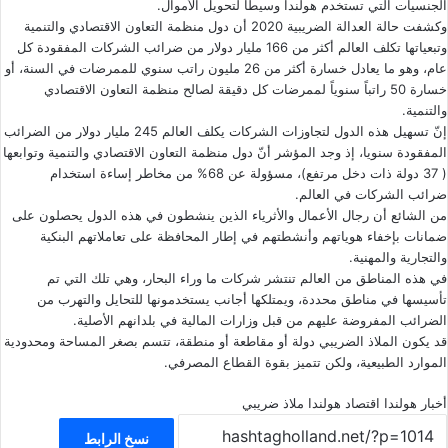
الجنسيات التي تستخدم هولندا وسيطاً لتحويل الأموال.
وكشفت حالة العدالة الضريبية 2020 أن دول منظمة التعاون الاقتصادي والتنمية
وتبعياتها تكلف العالم أكثر من 166 مليار دولار من ضرائب الشركات المفقودة كل
عام، وهو ما يعادل خسارة أكثر من 26 مليون راتب سنوي للممرضات في السنة، أو
خسارة 50 راتباً سنوياً لممرضات كل دقيقة لصالح منظمة التعاون الاقتصادي
والتنمية.
إنّ تسهيل هذه الدول لتجاوزات الشركات يكلف العالم 245 مليار دولار من الضرائب
المفقودة سنويا، إذ وجد المؤشر أنّ دول منظمة التعاون الاقتصادي والتنمية وتوابعها
( 37 دولة ذات دخل مرتفع)، مسؤولة عن 68% من مخاطر إساءة استخدام
ضرائب الشركات في العالم.
من الشائع أن رجال الأعمال والأثرياء الذين ينشطون في هذه الدول يحصلون على
ضمانات بإخفاء هوياتهم وأنشطتهم في إطار المحافظة على تعاملاتهم البنكية
والتجارية والمهنية.
في هذه المناطق من العالم تنتشر شركات ما وراء البحار، وهي تلك التي تم
تأسيسها في مناطق محددة، ويمتلكها أجانب يستخدمونها للتحايل والتهرب من
الضرائب المفروضة عليهم من قبل وزارات المالية في بلدانهم الأصلية.
قد يكون الملاذ الضريبي دولة أو مقاطعة أو منطقة، تتسم بصغر المساحة ومحدودية
الموارد الطبيعية، ولكن تتميز بقوة القطاع المصرفي.
أخبار هولندا
اقتصاد هولندا
ملاذ ضريبي
نسخ الرابط