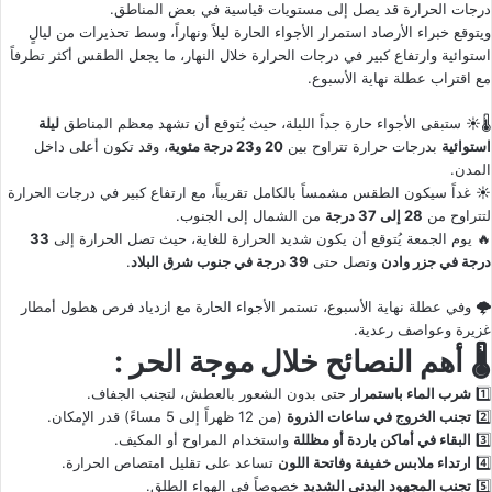
درجات الحرارة قد يصل إلى مستويات قياسية في بعض المناطق.
ويتوقع خبراء الأرصاد استمرار الأجواء الحارة ليلاً ونهاراً، وسط تحذيرات من ليالٍ
استوائية وارتفاع كبير في درجات الحرارة خلال النهار، ما يجعل الطقس أكثر تطرفاً
مع اقتراب عطلة نهاية الأسبوع.
🌡️☀️ ستبقى الأجواء حارة جداً الليلة، حيث يُتوقع أن تشهد معظم المناطق
ليلة
استوائية
بدرجات حرارة تتراوح بين
20 و23 درجة مئوية
، وقد تكون أعلى داخل
المدن.
☀️ غداً سيكون الطقس مشمساً بالكامل تقريباً، مع ارتفاع كبير في درجات الحرارة
لتتراوح من
28 إلى 37 درجة
من الشمال إلى الجنوب.
🔥 يوم الجمعة يُتوقع أن يكون شديد الحرارة للغاية، حيث تصل الحرارة إلى
33
درجة في جزر وادن
وتصل حتى
39 درجة في جنوب شرق البلاد
.
🌩️ وفي عطلة نهاية الأسبوع، تستمر الأجواء الحارة مع ازدياد فرص هطول أمطار
غزيرة وعواصف رعدية.
🌡️
أهم النصائح خلال موجة الحر :
1️⃣
شرب الماء باستمرار
حتى بدون الشعور بالعطش، لتجنب الجفاف.
2️⃣
تجنب الخروج في ساعات الذروة
(من 12 ظهراً إلى 5 مساءً) قدر الإمكان.
3️⃣
البقاء في أماكن باردة أو مظللة
واستخدام المراوح أو المكيف.
4️⃣
ارتداء ملابس خفيفة وفاتحة اللون
تساعد على تقليل امتصاص الحرارة.
5️⃣
تجنب المجهود البدني الشديد
خصوصاً في الهواء الطلق.