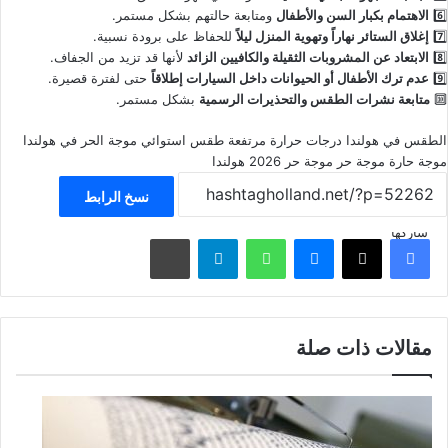
6️⃣
الاهتمام بكبار السن والأطفال
ومتابعة حالتهم بشكل مستمر.
7️⃣
إغلاق الستائر نهاراً وتهوية المنزل ليلاً
للحفاظ على برودة نسبية.
8️⃣
الابتعاد عن المشروبات الثقيلة والكافيين الزائد
لأنها قد تزيد من الجفاف.
9️⃣
عدم ترك الأطفال أو الحيوانات داخل السيارات إطلاقاً
حتى لفترة قصيرة.
🔟
متابعة نشرات الطقس والتحذيرات الرسمية
بشكل مستمر.
الطقس في هولندا
درجات حرارة مرتفعة
طقس استوائي
موجة الحر في هولندا
موجة حارة
موجة حر
موجة حر 2026
هولندا
نسخ الرابط
شاركها
فيسبوك
‫X
ماسنجر
واتساب
تيلقرام
مشاركة عبر البريد
مقالات ذات صلة