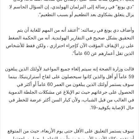
“دي يونغ” في رسالة إلى البرلمان الهولندي، إن السؤال الحاسم لا
يزال يتعلق بشكاوى بعد التطعيم أو بسبب التطعيم”.
وأضاف دي يونغ في رسالته: “أعتقد أنه من المهم للغاية أن يتم
التحقيق بشكل صحيح في التقارير الهولندية. أنه من الحكمة الضغط
على زر الإيقاف المؤقت الآن كإجراء احترازي ، ولكن فقط للأشخاص
الذين تقل أعمارهم عن 60 عاماً”.
قالت وزارة الصحة إنه سيتم إلغاء جميع المواعيد لأولئك الذين يبلغون
59 عاماً أو أقل والذين كانوا سيحصلون على لقاح أسترازينيكا. بينما
سوف يستمر أولئك الذين يبلغون من العمر 60 عاماً أو أكثر في
الحصول على جرعاتهم حيث تم الإبلاغ عن مشكلات الجلطة الدموية
في الغالب من قبل الشباب، ولأن كبار السن أكثر عرضة للخطر في
حال الإصابة بكوفيد-19.
سوف يستمر التعليق على الأقل حتى يوم الأربعاء، حيث من المتوقع
أن تقدم وكالة الأدوية الأوروبية مزيداً من التفاصيل حول مراجعتها