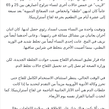
“لاريب” عن خمس حالات أخرى لنساء تتراوح أعمارهن بين 25 و 65
عاماً كان لديهن “جلطة” وانخفاض عدد الصفائح الدموية” بعد سبعة
إلى عشرة أيام من التطعيم بجرعة لقاح أسترازينيكا.
وتوفيت واحدة من النساء بسبب انسداد رئوي حصل لديها. كان اثنان
آخران يعانيان من مشاكل مماثلة في رئتيهما ، وعانى أحدهما أيضاً من
نزيف في المخ. عانت إحدى النساء أيضاً من تجلط شديد في الوريد
البطني، بينما أصيبت الأخرى بتجلط في شرايين ساقيها.
جاء قرار تعليق استخدام اللقاح بسبب حوادث الجلطة الجديدة، لكن
وزارة الصحة لم تصل إلى حد تحميل اللقاح حالات تجلط الدم.
في الوقت الحالي، ينتظر استئناف الاستخدام الكامل للقاح حتى
تحرز وكالة الأدوية الأوروبية مزيداً من التقدم لتحديد ما إذا كانت
جلطات الدم هي أحد الآثار الجانبية الناجمة عن لقاح أسترازينيكا. كما
اتخذت ألمانيا القرار نفسه يوم الأربعاء.
يجب ألا يكون هناك شك على الإطلاق في سلامة اللقاحات. وقال