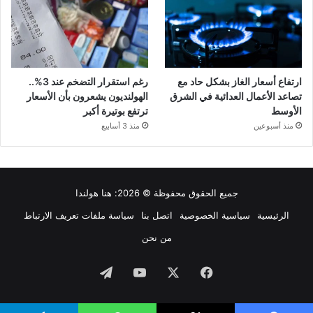
ارتفاع أسعار الغاز بشكل حاد مع
رغم استقرار التضخم عند 3%..
تصاعد الأعمال العدائية في الشرق
الهولنديون يشعرون بأن الأسعار
الأوسط
ترتفع بوتيرة أكبر
منذ أسبوعين
منذ 3 أسابيع
جميع الحقوق محفوظة © 2026:
هنا هولندا
الرئيسية
سياسية الخصوصية
اتصل بنا
سياسة ملفات تعريف الارتباط
من نحن
فيسبوك
‫X
‫YouTube
تيلقرام