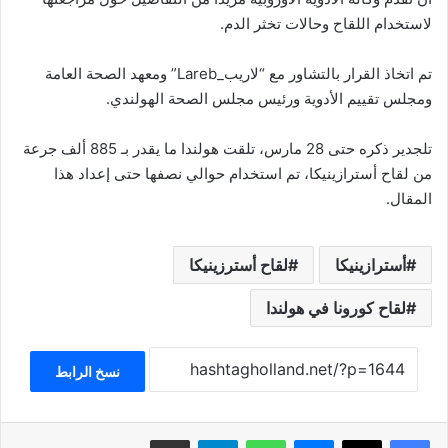
لاستخدام اللقاح وحالات تخثر الدم.
تم اتخاذ القرار بالتشاور مع “لاريب_Lareb” ومعهد الصحة العامة
ومجلس تقييم الأدوية ورئيس مجلس الصحة الهولندي.
تلجدير ذكره حتى 28 مارس، تلقت هولندا ما يقدر بـ 885 ألف جرعة
من لقاح أسترازينيكا، تم استخدام حوالي نصفها حتى إعداد هذا
المقال.
أسترازينيكا
لقاح أسترزينيكا
لقاح كورونا في هولندا
نسخ الرابط
فيسبوك
‫X
ماسنجر
واتساب
تيلقرام
مشاركة عبر البريد