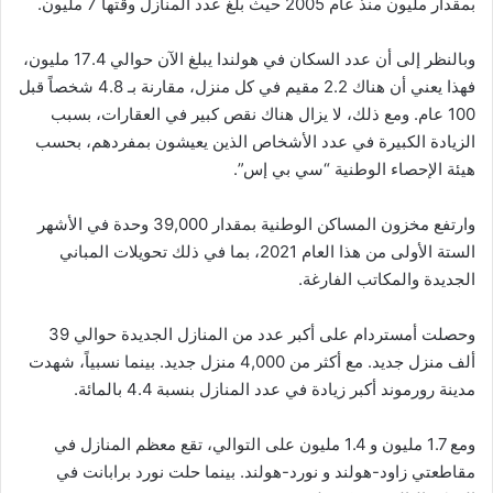
بمقدار مليون منذ عام 2005 حيث بلغ عدد المنازل وقتها 7 مليون.
وبالنظر إلى أن عدد السكان في هولندا يبلغ الآن حوالي 17.4 مليون،
فهذا يعني أن هناك 2.2 مقيم في كل منزل، مقارنة بـ 4.8 شخصاً قبل
100 عام. ومع ذلك، لا يزال هناك نقص كبير في العقارات، بسبب
الزيادة الكبيرة في عدد الأشخاص الذين يعيشون بمفردهم، بحسب
هيئة الإحصاء الوطنية “سي بي إس”.
وارتفع مخزون المساكن الوطنية بمقدار 39,000 وحدة في الأشهر
الستة الأولى من هذا العام 2021، بما في ذلك تحويلات المباني
الجديدة والمكاتب الفارغة.
وحصلت أمستردام على أكبر عدد من المنازل الجديدة حوالي 39
ألف منزل جديد. مع أكثر من 4,000 منزل جديد. بينما نسبياً، شهدت
مدينة رورموند أكبر زيادة في عدد المنازل بنسبة 4.4 بالمائة.
ومع 1.7 مليون و 1.4 مليون على التوالي، تقع معظم المنازل في
مقاطعتي زاود-هولند و نورد-هولند. بينما حلت نورد برابانت في