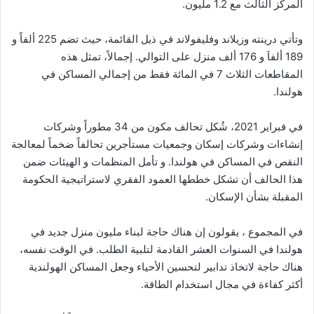
المركز الثالث مع 1.2 مليون.
وتأتي درينته وزيلاند وفليفولاند في ذيل القائمة، حيث تضم 225 ألفاً و
189 ألفاَ و 176 ألف منزل على التوالي. إجمالاً، تمثل هذه
المقاطعات الثلاث 7 في المائة فقط من إجمالي المساكن في
هولندا.
في فبراير 2021، شُكل تحالف مكون من 34 مطوراً وشركات
إنشاءات وشركات إسكان وجمعيات مستأجرين تحالفاً ضخماً لمعالجة
النقص في المساكن في هولندا. و تأمل المنظمات و الهيئات ضمن
هذا الحالف أن تشكل خططها العمود الفقري لاستراتيجية الحكومة
المقبلة بشأن الإسكان.
في المجموع ، يقولون إن هناك حاجة لبناء مليون منزل جديد في
هولندا في السنوات العشر القادمة لتلبية الطلب. في الوقت نفسه،
هناك حاجة لاتخاذ تدابير لتحسين الأحياء وجعل المساكن الهولندية
أكثر كفاءة في مجال استخدام الطاقة.