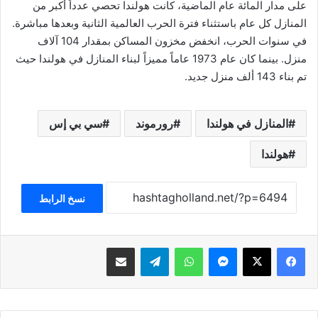
على مدار المائة عام الماضية، كانت هولندا تحصي عدداً أكبر من
المنازل كل عام باستثناء فترة الحرب العالمية الثانية وبعدها مباشرة.
في سنوات الحرب، انخفض مخزون المساكن بمقدار 104 آلاف
منزل. بينما كان عام 1973 عاماً مميزاً لبناء المنازل في هولندا حيث
تم بناء 143 ألف منزل جديد.
المنازل في هولندا
رورموند
سي بي إس
هولندا
نسخ الرابط
فيسبوك
‫X
ماسنجر
واتساب
تيلقرام
مشاركة عبر البريد