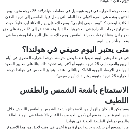
يوم دافئ - هولندا
بلغت درجة الحرارة في قرية هوبسيل في مقاطعة خيلدرلاند 25 درجة مئوية يوم
الاثنين. وهذه هي المرة الأولى هذا العام التي يصل فيها الطقس إلى درجة الدفئ
الكافية ليصنف كـ “يوم صيفي إقليمي”. ومع ذلك، فإن يوم الثلاثاء أبرد قليلاً، حيث
ستتراوح درجات الحرارة في العشرينيات الدنيا. وقد تنخفض إلى 12 درجة على جزر
بحر وادن وفقا لتوقعات خبراء الطقس. ومع ذلك، سيظل الجو جافا ومشمسا في
وقت متأخر من اليوم.
متى يعتبر اليوم صيفي في هولندا؟
في هولندا، يعتبر اليوم صيفيا عندما يصل متوسط درجة الحرارة القصوى في أيام
الربيع والصيف إلى 25 درجة مئوية أو أكثر. يتم تحديد ذلك بناءً على معايير المعهد
الهولندي للأرصاد الجوية KNMI. وبالتالي، عندما يتجاوز الطقس في هولندا درجة
الحرارة 25 درجة مئوية، يعتبر ذلك “يوم صيفي”.
الاستمتاع بأشعة الشمس والطقس
اللطيف
وسيتمكن السكان والزوار من الاستمتاع بأشعة الشمس والطقس اللطيف خلال
هذه الفترة. من المتوقع أن يكون الجو مريحا للقيام بالأنشطة في الهواء الطلق
والتمتع بمناظر الطبيعة الخلابة في هولندا.
من المتوقع أن ترتفع درجات الحرارة مرة أخرى في وقت لاحق من هذا الأسبوع