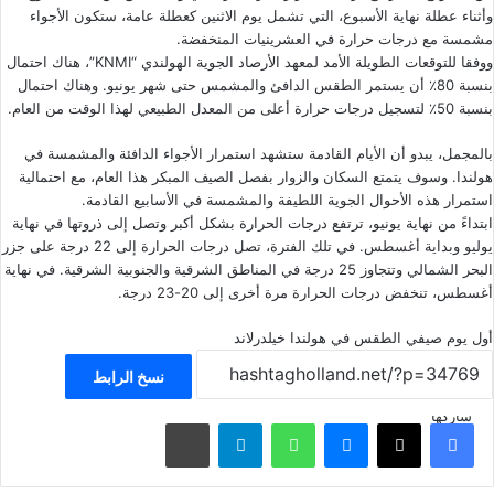
وأثناء عطلة نهاية الأسبوع، التي تشمل يوم الاثنين كعطلة عامة، ستكون الأجواء
مشمسة مع درجات حرارة في العشرينيات المنخفضة.
ووفقا للتوقعات الطويلة الأمد لمعهد الأرصاد الجوية الهولندي “KNMI”، هناك احتمال
بنسبة 80٪ أن يستمر الطقس الدافئ والمشمس حتى شهر يونيو. وهناك احتمال
بنسبة 50٪ لتسجيل درجات حرارة أعلى من المعدل الطبيعي لهذا الوقت من العام.
بالمجمل، يبدو أن الأيام القادمة ستشهد استمرار الأجواء الدافئة والمشمسة في
هولندا. وسوف يتمتع السكان والزوار بفصل الصيف المبكر هذا العام، مع احتمالية
استمرار هذه الأحوال الجوية اللطيفة والمشمسة في الأسابيع القادمة.
ابتداءً من نهاية يونيو، ترتفع درجات الحرارة بشكل أكبر وتصل إلى ذروتها في نهاية
يوليو وبداية أغسطس. في تلك الفترة، تصل درجات الحرارة إلى 22 درجة على جزر
البحر الشمالي وتتجاوز 25 درجة في المناطق الشرقية والجنوبية الشرقية. في نهاية
أغسطس، تنخفض درجات الحرارة مرة أخرى إلى 20-23 درجة.
أول يوم صيفي
الطقس في هولندا
خيلدرلاند
نسخ الرابط
شاركها
فيسبوك
‫X
ماسنجر
واتساب
تيلقرام
مشاركة عبر البريد